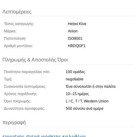
Λεπτομέρειες
Τόπος καταγωγής:
Hebei Κίνα
Μάρκα:
Anlon
Πιστοποίηση:
ISO9001
Αριθμό μοντέλου:
HBDQGF1
Πληρωμής & Αποστολής Όροι
Ποσότητα παραγγελίας min:
100 ομάδες
Τιμή:
negotiable
Συσκευασία λεπτομέρειες:
Ένα σύνολο/ctn ή στην παλέτα
Χρόνος παράδοσης:
10--15 ημέρες
Όροι πληρωμής:
L / C, T / T, Western Union
Δυνατότητα προσφοράς:
500 σύνολο ανά ημέρα
περιγραφή
ενωμένος στενά φράκτης καλωδίων