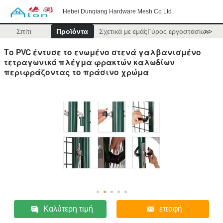
Hebei Dunqiang Hardware Mesh Co Ltd
Σπίτι
Προϊόντα
Σχετικά με εμάς
Γύρος εργοστασίων
>>
Το PVC έντυσε το ενωμένο στενά γαλβανισμένο
τετραγωνικό πλέγμα φρακτών καλωδίων
περιφράζοντας το πράσινο χρώμα
Καλύτερη τιμή
επαφή