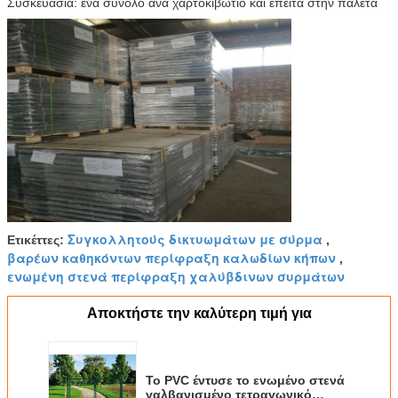
Συσκευασία: ένα σύνολο ανά χαρτοκιβώτιο και έπειτα στην παλέτα
Συγκολλητούς δικτυωμάτων με σύρμα
Ετικέττες:
,
βαρέων καθηκόντων περίφραξη καλωδίων κήπων
,
ενωμένη στενά περίφραξη χαλύβδινων συρμάτων
Αποκτήστε την καλύτερη τιμή για
Το PVC έντυσε το ενωμένο στενά
γαλβανισμένο τετραγωνικό