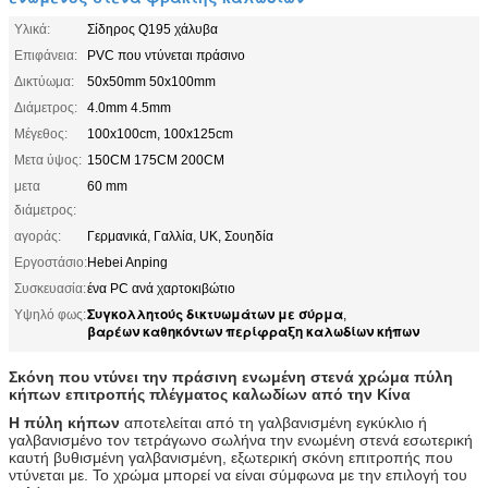
Υλικά:
Σίδηρος Q195 χάλυβα
Επιφάνεια:
PVC που ντύνεται πράσινο
Δικτύωμα:
50x50mm 50x100mm
Διάμετρος:
4.0mm 4.5mm
Μέγεθος:
100x100cm, 100x125cm
Μετα ύψος:
150CM 175CM 200CM
μετα
60 mm
διάμετρος:
αγοράς:
Γερμανικά, Γαλλία, UK, Σουηδία
Εργοστάσιο:
Hebei Anping
Συσκευασία:
ένα PC ανά χαρτοκιβώτιο
Συγκολλητούς δικτυωμάτων με σύρμα
Υψηλό φως:
,
βαρέων καθηκόντων περίφραξη καλωδίων κήπων
Σκόνη που ντύνει την πράσινη ενωμένη στενά χρώμα πύλη
κήπων επιτροπής πλέγματος καλωδίων από την Κίνα
Η πύλη κήπων
αποτελείται από τη γαλβανισμένη εγκύκλιο ή
γαλβανισμένο τον τετράγωνο σωλήνα την ενωμένη στενά εσωτερική
καυτή βυθισμένη γαλβανισμένη, εξωτερική σκόνη επιτροπής που
ντύνεται με. Το χρώμα μπορεί να είναι σύμφωνα με την επιλογή του