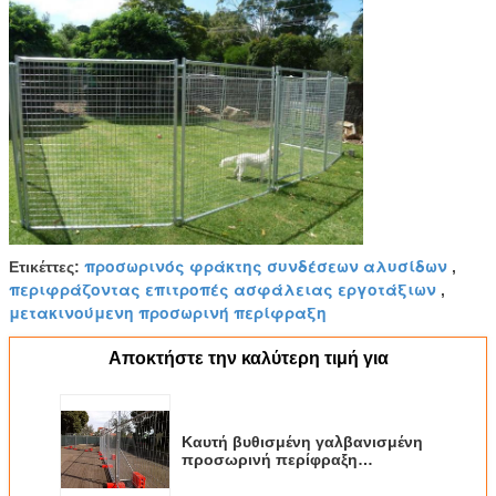
προσωρινός φράκτης συνδέσεων αλυσίδων
Ετικέττες:
,
περιφράζοντας επιτροπές ασφάλειας εργοτάξιων
,
μετακινούμενη προσωρινή περίφραξη
Αποκτήστε την καλύτερη τιμή για
Καυτή βυθισμένη γαλβανισμένη
προσωρινή περίφραξη
ασφάλειας περιοχών, ενωμένος
στενά φράκτης πλέγματος