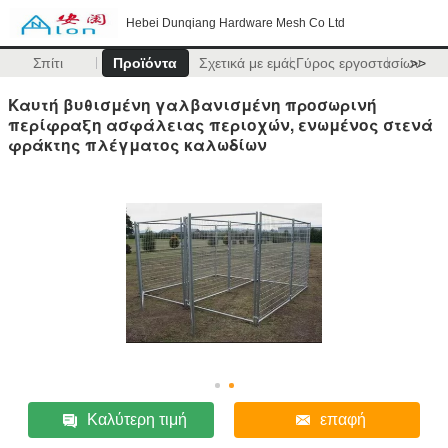
Hebei Dunqiang Hardware Mesh Co Ltd
Σπίτι
Προϊόντα
Σχετικά με εμάς
Γύρος εργοστασίων
>>
Καυτή βυθισμένη γαλβανισμένη προσωρινή
περίφραξη ασφάλειας περιοχών, ενωμένος στενά
φράκτης πλέγματος καλωδίων
Καλύτερη τιμή
επαφή