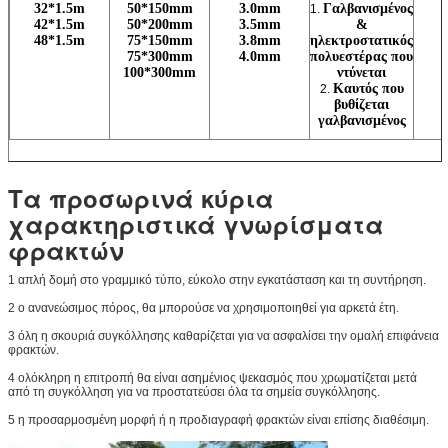
32*1.5m
50*150mm
3.0mm
Γαλβανισμένος
1.
42*1.5m
50*200mm
3.5mm
&
48*1.5m
75*150mm
3.8mm
ηλεκτροστατικός
75*300mm
4.0mm
πολυεστέρας που
100*300mm
ντύνεται
Καυτός που
2.
βυθίζεται
γαλβανισμένος
Τα προσωρινά κύρια
χαρακτηριστικά γνωρίσματα
φρακτών
1 απλή δομή στο γραμμικό τύπο, εύκολο στην εγκατάσταση και τη συντήρηση.
2 ο ανανεώσιμος πόρος, θα μπορούσε να χρησιμοποιηθεί για αρκετά έτη.
3 όλη η σκουριά συγκόλλησης καθαρίζεται για να ασφαλίσει την ομαλή επιφάνεια
φρακτών.
4 ολόκληρη η επιτροπή θα είναι ασημένιος ψεκασμός που χρωματίζεται μετά
από τη συγκόλληση για να προστατεύσει όλα τα σημεία συγκόλλησης.
5 η προσαρμοσμένη μορφή ή η προδιαγραφή φρακτών είναι επίσης διαθέσιμη.