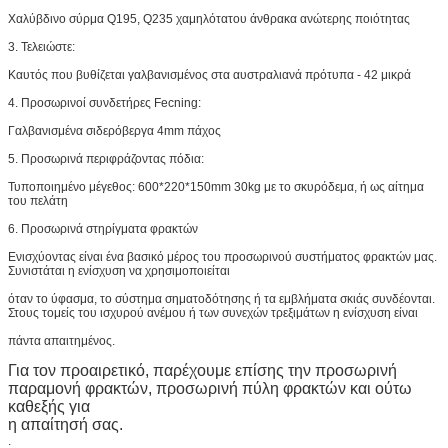
Χαλύβδινο σύρμα Q195, Q235 χαμηλότατου άνθρακα ανώτερης ποιότητας
3. Τελειώστε:
Καυτός που βυθίζεται γαλβανισμένος στα αυστραλιανά πρότυπα - 42 μικρά
4. Προσωρινοί συνδετήρες Fecning:
Γαλβανισμένα σιδερόβεργα 4mm πάχος
5. Προσωρινά περιφράζοντας πόδια:
Τυποποιημένο μέγεθος: 600*220*150mm 30kg με το σκυρόδεμα, ή ως αίτημα
του πελάτη
6. Προσωρινά στηρίγματα φρακτών
Ενισχύοντας είναι ένα βασικό μέρος του προσωρινού συστήματος φρακτών μας.
Συνιστάται η ενίσχυση να χρησιμοποιείται
όταν το ύφασμα, το σύστημα σηματοδότησης ή τα εμβλήματα σκιάς συνδέονται.
Στους τομείς του ισχυρού ανέμου ή των συνεχών τρεξιμάτων η ενίσχυση είναι
πάντα απαιτημένος.
Για τον προαιρετικό, παρέχουμε επίσης την προσωρινή
παραμονή φρακτών, προσωρινή πύλη φρακτών και ούτω
καθεξής για
η απαίτησή σας.
.