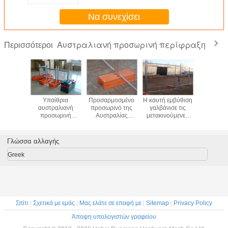
καλωδίων
Να συνεχίσει
Αυστραλιανή προσωρινή περίφραξη
Περισσότεροι
αλιανή
Υπαίθρια
Προσαρμοσμένο
Η καυτή εμβύθιση
Αντι
ωρινή
αυστραλιανή
προσωρινό της
γαλβάνισε τις
αναρριχηθε
η χάλυβα
προσωρινή
Αυστραλίας
μετακινούμενες
γαλβανι
ασίας
περίφραξη
ανοξείδωτου
προσωρινές
προσω
ion με το
ασφάλειας
εύκολο να
περιφράζοντας
περίφ
γγυλό
παιδικών χαρών
εγκαταστήσει
επιτροπές
μετάλ
Γλώσσα αλλαγής
ήνα
που γαλβανίζεται
εμποδίων ελέγχου
ανθεκτικ
ή PVC που
πλήθους
μετακινο
Greek
ντύνεται
Σπίτι
|
Σχετικά με εμάς
|
Μας ελάτε σε επαφή με
|
Sitemap
|
Privacy Policy
Άποψη υπολογιστών γραφείου