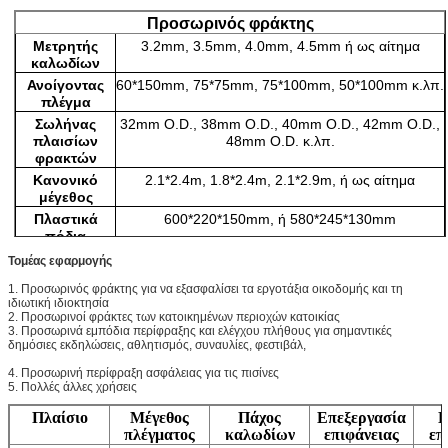
Προσωρινός φράκτης
Μετρητής
3.2mm, 3.5mm, 4.0mm, 4.5mm ή ως αίτημα
καλωδίων
Ανοίγοντας
60*150mm, 75*75mm, 75*100mm, 50*100mm κ.λπ.
πλέγμα
Σωλήνας
32mm O.D., 38mm O.D., 40mm O.D., 42mm O.D.,
πλαισίων
48mm O.D. κ.λπ.
φρακτών
Κανονικό
2.1*2.4m, 1.8*2.4m, 2.1*2.9m, ή ως αίτημα
μέγεθος
Πλαστικά
600*220*150mm, ή 580*245*130mm
πόδια
Επεξεργασία
Καυτός-βυθισμένος γαλβανισμένος ή ηλεκτρικός
Τομέας εφαρμογής
επιφάνειας
γαλβανισμένος, PVC που ντύνεται
1. Προσωρινός φράκτης για να εξασφαλίσει τα εργοτάξια οικοδομής και τη
Μέρος
Η ενωμένη στενά επιτροπή πλέγματος, τετραγωνικά
ιδιωτική ιδιοκτησία
πλαίσια σωλήνων, πλαστικά πόδια στερεώνει,
2. Προσωρινοί φράκτες των κατοικημένων περιοχών κατοικίας
StaySupport
3. Προσωρινά εμπόδια περίφραξης και ελέγχου πλήθους για σημαντικές
δημόσιες εκδηλώσεις, αθλητισμός, συναυλίες, φεστιβάλ,
4. Προσωρινή περίφραξη ασφάλειας για τις πισίνες
5. Πολλές άλλες χρήσεις
Πλαίσιο
Μέγεθος
Πάχος
Επεξεργασία
Π
πλέγματος
καλωδίων
επιφάνειας
επ