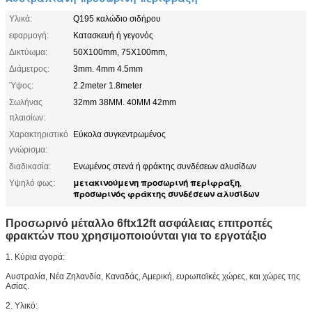
Υλικά:
Q195 καλώδιο σιδήρου
εφαρμογή:
Κατασκευή ή γεγονός
Δικτύωμα:
50X100mm, 75X100mm,
Διάμετρος:
3mm. 4mm 4.5mm
Ύψος:
2.2meter 1.8meter
Σωλήνας
32mm 38MM. 40MM 42mm
πλαισίων:
Χαρακτηριστικό
Εύκολα συγκεντρωμένος
γνώρισμα:
διαδικασία:
Ενωμένος στενά ή φράκτης συνδέσεων αλυσίδων
μετακινούμενη προσωρινή περίφραξη
Υψηλό φως:
,
προσωρινός φράκτης συνδέσεων αλυσίδων
Προσωρινό μέταλλο 6ftx12ft ασφάλειας επιτροπές
φρακτών που χρησιμοποιούνται για το εργοτάξιο
1. Κύρια αγορά:
Αυστραλία, Νέα Ζηλανδία, Καναδάς, Αμερική, ευρωπαϊκές χώρες, και χώρες της
Ασίας.
2. Υλικό: