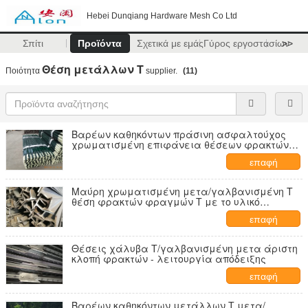
Hebei Dunqiang Hardware Mesh Co Ltd
Σπίτι
Προϊόντα
Σχετικά με εμάς
Γύρος εργοστασίων
>>
Θέση μετάλλων Τ
Ποιότητα
supplier.
(11)
Βαρέων καθηκόντων πράσινη ασφαλτούχος
χρωματισμένη επιφάνεια θέσεων φρακτών
θέσεων/αγροκτημάτων μετάλλων Τ
επαφή
Μαύρη χρωματισμένη μετα/γαλβανισμένη Τ
θέση φρακτών φραγμών Τ με το υλικό
συνδετήρων Q235
επαφή
Θέσεις χάλυβα Τ/γαλβανισμένη μετα άριστη
κλοπή φρακτών - λειτουργία απόδειξης
επαφή
Βαρέων καθηκόντων μετάλλων Τ μετα/