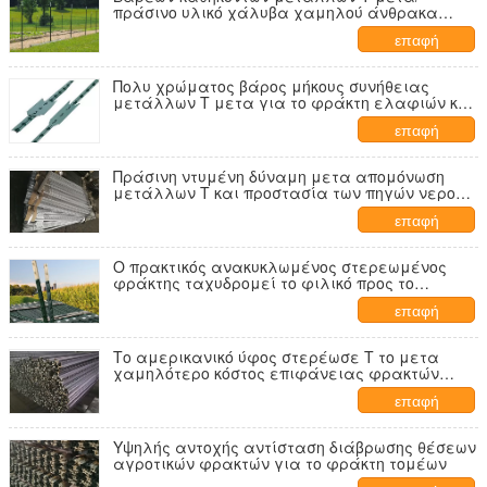
πράσινο υλικό χάλυβα χαμηλού άνθρακα
φρακτών μετα
επαφή
Πολυ χρώματος βάρος μήκους συνήθειας
μετάλλων Τ μετα για το φράκτη ελαφιών και
άγριας φύσης
επαφή
Πράσινη ντυμένη δύναμη μετα απομόνωση
μετάλλων Τ και προστασία των πηγών νερού
γεωργίας
επαφή
Ο πρακτικός ανακυκλωμένος στερεωμένος
φράκτης ταχυδρομεί το φιλικό προς το
περιβάλλον προϊόν
επαφή
Το αμερικανικό ύφος στερέωσε Τ το μετα
χαμηλότερο κόστος επιφάνειας φρακτών
καυτό βυθισμένο γαλβανισμένο
επαφή
Υψηλής αντοχής αντίσταση διάβρωσης θέσεων
αγροτικών φρακτών για το φράκτη τομέων