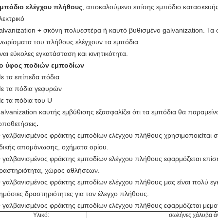
μπόδιο ελέγχου πλήθους
, αποκαλούμενο επίσης εμπόδιο κατασκευής.
λεκτρικό
alvanization + σκόνη πολυεστέρα ή καυτό βυθισμένο galvanization. Τα
νωρίσματα του πλήθους ελέγχουν τα εμπόδια
ίναι εύκολες εγκατάσταση και κινητικότητα.
ο ύφος ποδιών εμποδίων
ε τα επίπεδα πόδια
ε τα πόδια γεφυρών
ε τα πόδια του U
alvanization καυτής εμβύθισης εξασφαλίζει ότι τα εμπόδια θα παραμείν
.
οποθετήσεις
 γαλβανισμένος φράκτης εμποδίων ελέγχου πλήθους χρησιμοποιείται σ
δικής απομόνωσης, οχήματα ορίου.
 γαλβανισμένος φράκτης εμποδίων ελέγχου πλήθους εφαρμόζεται επίση
ραστηριότητα, χώρος αθλήσεων.
 γαλβανισμένος φράκτης εμποδίων ελέγχου πλήθους μας είναι πολύ εγκ
ημόσιες δραστηριότητες για τον έλεγχο πλήθους.
 γαλβανισμένος φράκτης εμποδίων ελέγχου πλήθους εφαρμόζεται μεμ
Υλικό:
σωλήνες χάλυβα 