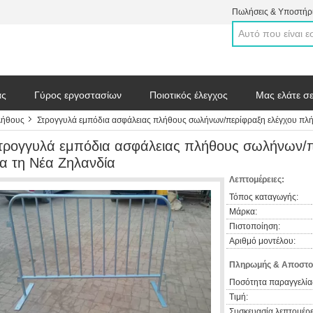
Πωλήσεις & Υποστήρι
άς
Γύρος εργοστασίων
Ποιοτικός έλεγχος
Μας ελάτε σ
λήθους
Στρογγυλά εμπόδια ασφάλειας πλήθους σωλήνων/περίφραξη ελέγχου πλή
 απόσπασμα
τρογγυλά εμπόδια ασφάλειας πλήθους σωλήνων/π
ια τη Νέα Ζηλανδία
Λεπτομέρειες:
Τόπος καταγωγής:
Μάρκα:
Πιστοποίηση:
Αριθμό μοντέλου:
Πληρωμής & Αποστο
Ποσότητα παραγγελία
Τιμή:
Συσκευασία λεπτομέρε