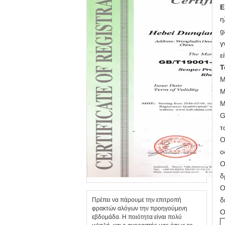
Ε
η
g
γ
ε
Τ
Μ
Μ
Μ
G
τ
Ο
ο
Ο
δ
Ο
δ
Πρέπει να πάρουμε την επιτροπή
φρακτών αλόγων την προηγούμενη
Ο
εβδομάδα. Η ποιότητα είναι πολύ