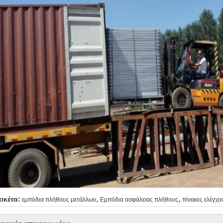
,
,
τικέτα:
εμπόδια πλήθους μετάλλων
Εμπόδια ασφάλειας πλήθους
πίνακες ελέγχ