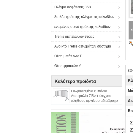
Πλέγμα ασφάλειας 358
διπλός φράκτης πλέγματος καλωδίων
ενωμένος στενά φράκτης καλωδίων
Trellis αμπελώνων θέσεις
Ανοικτό Trellis αετωμάτων σύστημα
Θέση μετάλλων Τ
Θέση φρακτών Υ
εφ
Κά
Καλύτερα προϊόντα
Μή
Γαλβανισμένα εμπόδια
Αυστραλία Σίδνεϊ ελέγχου
πλήθους αργιλίου αδιάβροχο
Δι
Επ
Σ
Ζ