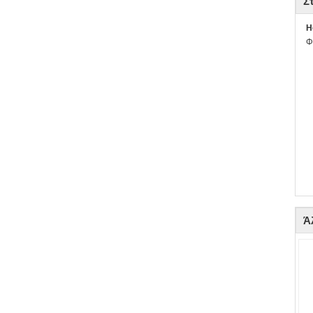
Σ
H
Φ
Ά