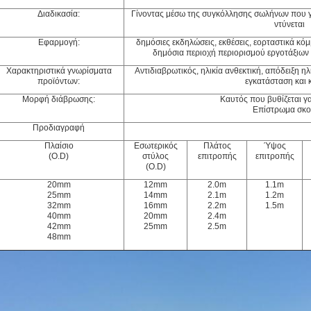
Διαδικασία:
Γίνοντας μέσω της συγκόλλησης σωλήνων που γα
ντύνεται
Εφαρμογή:
δημόσιες εκδηλώσεις, εκθέσεις, εορταστικά κόμ
δημόσια περιοχή περιορισμού εργοτάξιων 
Χαρακτηριστικά γνωρίσματα
Αντιδιαβρωτικός, ηλικία ανθεκτική, απόδειξη ηλ
προϊόντων:
εγκατάσταση και 
Μορφή διάβρωσης:
Καυτός που βυθίζεται γ
Επίστρωμα σκ
Προδιαγραφή
Πλαίσιο
Εσωτερικός
Πλάτος
Ύψος
(O.D)
στύλος
επιτροπής
επιτροπής
(O.D)
20mm
12mm
2.0m
1.1m
25mm
14mm
2.1m
1.2m
32mm
16mm
2.2m
1.5m
40mm
20mm
2.4m
42mm
25mm
2.5m
48mm