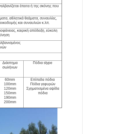
λβανίζεται έπειτα ή της σκόνης που
ματα, αθλητικά θεάματα, συναυλίες,
οικοδομής και συναυλιών κ.λπ.
ιοφάνειας, καιρική απόδειξη, εύκολη
κίνηση
αλβανισμένος
ονών
Διάστημα
Πόδια stype
σωλήνων
60mm
Επίπεδα πόδια
100mm
Πόδια γεφυρών
120mm
Σχηματισμένα αψίδα
150mm
πόδια
190mm
200mm