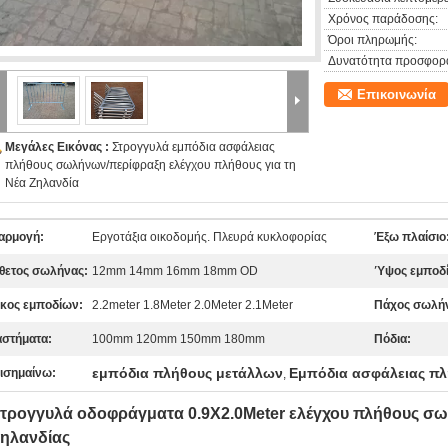
Χρόνος παράδοσης:
Όροι πληρωμής:
Δυνατότητα προσφορ
Επικοινωνία
Μεγάλες Εικόνας :
Στρογγυλά εμπόδια ασφάλειας
πλήθους σωλήνων/περίφραξη ελέγχου πλήθους για τη
Νέα Ζηλανδία
αρμογή:
Εργοτάξια οικοδομής. Πλευρά κυκλοφορίας
Έξω πλαίσιο
θετος σωλήνας:
12mm 14mm 16mm 18mm OD
Ύψος εμποδ
κος εμποδίων:
2.2meter 1.8Meter 2.0Meter 2.1Meter
Πάχος σωλή
αστήματα:
100mm 120mm 150mm 180mm
Πόδια:
εμπόδια πλήθους μετάλλων
Εμπόδια ασφάλειας π
ισημαίνω:
,
τρογγυλά οδοφράγματα 0.9X2.0Meter ελέγχου πλήθους σω
ηλανδίας