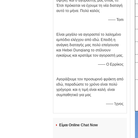
υψηλή. και ο αγοραστής μας όπως το.
Έτσι πρόκειται να έχουμε τη νέα διαταγή
αυτό το μήνα. Πολύ καλός
—— Tom
Είναι μεγάλο να αγοραστεί το λαλημένο
εμπόδιο ελέγχου από εδώ. Επειδή η
ανάγκη διαταγής μας πολύ επείγουσα
και Hebei Dunqiang το στέλνουν
εγκαίρως και κρατάμε τον αγοραστή μας.
—— Ο Ερρίκος
Αγοράζουμε τον προσωρινό φράκτη από
εδώ, παραδώστε το χρόνο είναι πολύ
γρήγορα. και η τιμή είναι καλή. είναι
συμπαθητικό για μας
—— Ίχνος
Είμαι Online Chat Now