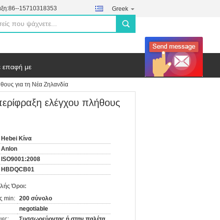
ξη:
86--15710318353
Greek
search
ε επαφή με
θους για τη Νέα Ζηλανδία
ερίφραξη ελέγχου πλήθους
Hebei Κίνα
Anlon
ISO9001:2008
HBDQCB01
λής Όροι:
ς min:
200 σύνολο
negotiable
ιες:
Συσσωρεύοντας ή στην παλέτα