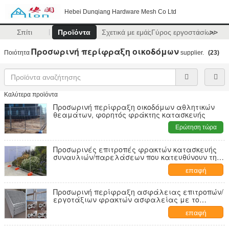
Hebei Dunqiang Hardware Mesh Co Ltd
Σπίτι
Προϊόντα
Σχετικά με εμάς
Γύρος εργοστασίων
>>
Προσωρινή περίφραξη οικοδόμων
Ποιότητα
supplier.
(23)
Καλύτερα προϊόντα
Προσωρινή περίφραξη οικοδόμων αθλητικών
θεαμάτων, φορητός φράκτης κατασκευής
Ερώτηση τώρα
Προσωρινές επιτροπές φρακτών κατασκευής
συναυλιών/παρελάσεων που κατευθύνουν τη
για τους πεζούς κυκλοφορία
επαφή
Προσωρινή περίφραξη ασφάλειας επιτροπών/
εργοτάξιων φρακτών ασφαλείας με το
πλαστικό πόδι
επαφή