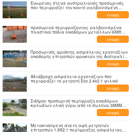
Ενωμένος στενά αυστραλιανός προσωρινός
που περιφράζει την καυτή γαλβανισμένη
φορητή προσωρινή περίφραξη περιοχών
επαφή
προσωρινά περιφράζοντας γαλβανισμένα
πλαστικά πόδια οικοδόμων μετάλλων 6X8ft
φορητά
επαφή
Προσωρινός φράκτης ασφάλειας εργοτάξιων
οικοδομής επιτροπών φρακτών της Αυστραλίας
3.0mm5.0mm καλώδιο Diaa
επαφή
Αδιάβροχη ασφάλεια εργοτάξιων που
περιφράζει το μετρητή Eco 2.4x2.1 φιλικό
επαφή
Σιδήρου προσωρινή περίφραξη οικοδόμων
καλωδίων υλική γύρω από το σωλήνα 38MM
πλαισίων μέγεθος πλέγματος 60X150MM
επαφή
Μετακινούμενη άνετη αφή μετρητών
επιτροπών 1.8X2.1 περίφραξης ασφάλειας