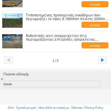
εργοτάξιων
επαφή
Τυποποιημένος προσωρινός οικοδόμων που
περιφράζει το ύψος Χ 1800mm πλάτος 2200mm
32 σωλήνων
επαφή
Ανθεκτικός αντι αναρριχείται στις
περιφράζοντας επιτροπές ασφάλειας
οικοδόμων για τη δημόσια συλλογή
επαφή
1 / 3
Γλώσσα αλλαγής
s
Greek
Σπίτι
|
Σχετικά με εμάς
|
Μας ελάτε σε επαφή με
|
Sitemap
|
Privacy Policy