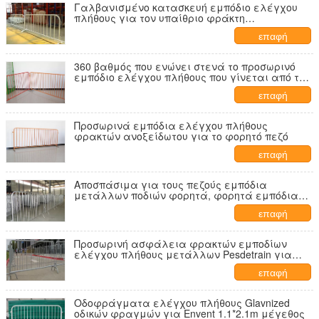
Γαλβανισμένο κατασκευή εμπόδιο ελέγχου
πλήθους για τον υπαίθριο φράκτη
οδοφραγμάτων γεγονότων
επαφή
360 βαθμός που ενώνει στενά το προσωρινό
εμπόδιο ελέγχου πλήθους που γίνεται από το
στρογγυλό σωλήνα για την ασφάλεια
επαφή
Προσωρινά εμπόδια ελέγχου πλήθους
φρακτών ανοξείδωτου για το φορητό πεζό
επαφή
Αποσπάσιμα για τους πεζούς εμπόδια
μετάλλων ποδιών φορητά, φορητά εμπόδια
πλήθους
επαφή
Προσωρινή ασφάλεια φρακτών εμποδίων
ελέγχου πλήθους μετάλλων Pesdetrain για
υπαίθριο
επαφή
Οδοφράγματα ελέγχου πλήθους Glavnized
οδικών φραγμών για Envent 1.1*2.1m μέγεθος