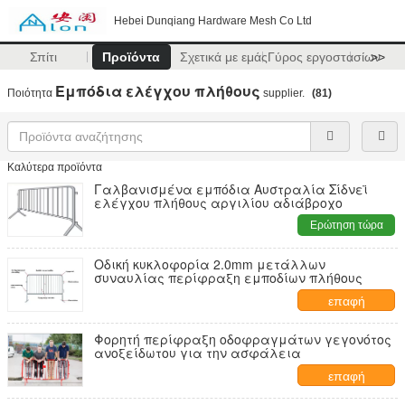
Hebei Dunqiang Hardware Mesh Co Ltd
Σπίτι
Προϊόντα
Σχετικά με εμάς
Γύρος εργοστασίων
>>
Εμπόδια ελέγχου πλήθους
Ποιότητα
supplier.
(81)
Καλύτερα προϊόντα
Γαλβανισμένα εμπόδια Αυστραλία Σίδνεϊ
ελέγχου πλήθους αργιλίου αδιάβροχο
Ερώτηση τώρα
Οδική κυκλοφορία 2.0mm μετάλλων
συναυλίας περίφραξη εμποδίων πλήθους
επαφή
Φορητή περίφραξη οδοφραγμάτων γεγονότος
ανοξείδωτου για την ασφάλεια
επαφή