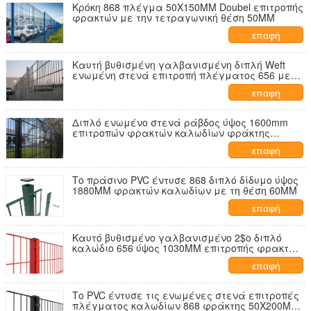
Κρόκη 868 πλέγμα 50X150MM Doubel επιτροπής
φρακτών με την τετραγωνική θέση 50MM
επαφή
Καυτή βυθισμένη γαλβανισμένη διπλή Weft
ενωμένη στενά επιτροπή πλέγματος 656 με
την ορθογώνια θέση 60X80MM
επαφή
Διπλό ενωμένο στενά ράβδος ύψος 1600mm
επιτροπών φρακτών καλωδίων φράκτης
πλέγματος καλωδίων μετάλλων
επαφή
Το πράσινο PVC έντυσε 868 διπλό δίδυμο ύψος
1880MM φρακτών καλωδίων με τη θέση 60MM
επαφή
Καυτό βυθισμένο γαλβανισμένο 2$ο διπλό
καλώδιο 656 ύψος 1030MM επιτροπής φρακτών
μήκος: 2500MM
επαφή
Το PVC έντυσε τις ενωμένες στενά επιτροπές
πλέγματος καλωδίων 868 φράκτης 50X200MM