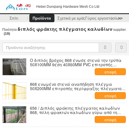
Hebei Dunqiang Hardware Mesh Co Ltd
Σπίτι
Προϊόντα
Σχετικά με εμάς
Γύρος εργοστασίων
>>
διπλός φράκτης πλέγματος καλωδίων
Ποιότητα
supplier.
(19)
Ο διπλός βρόχος 868 ένωσε στενά την τρύπα
50X100MM θέση 40X60MM PVC επιτροπής
πλέγματος καλωδίων Χ που ντύθηκε
επαφή
868 ενωμένο στενά αναπήδηση πλέγμα
50X200MM επιτροπής περίφραξης πλέγματος
με την τετραγωνική θέση 60MM
επαφή
656 / Διπλός φράκτης πλέγματος καλωδίων
868, πύλη φρακτών καλωδίων γύρω από τη
θέση 50MM
επαφή