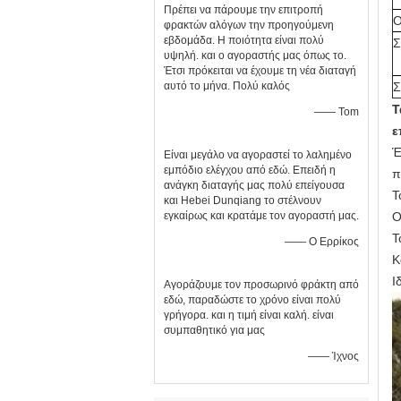
Πρέπει να πάρουμε την επιτροπή
Ο
φρακτών αλόγων την προηγούμενη
εβδομάδα. Η ποιότητα είναι πολύ
Σ
υψηλή. και ο αγοραστής μας όπως το.
Έτσι πρόκειται να έχουμε τη νέα διαταγή
αυτό το μήνα. Πολύ καλός
Σ
Τ
—— Tom
ε
Έ
Είναι μεγάλο να αγοραστεί το λαλημένο
εμπόδιο ελέγχου από εδώ. Επειδή η
π
ανάγκη διαταγής μας πολύ επείγουσα
Τ
και Hebei Dunqiang το στέλνουν
εγκαίρως και κρατάμε τον αγοραστή μας.
Ο
Τ
—— Ο Ερρίκος
Κ
Ι
Αγοράζουμε τον προσωρινό φράκτη από
εδώ, παραδώστε το χρόνο είναι πολύ
γρήγορα. και η τιμή είναι καλή. είναι
συμπαθητικό για μας
—— Ίχνος