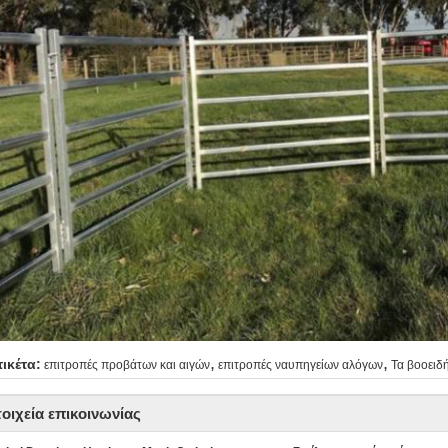
,
,
τικέτα:
επιτροπές προβάτων και αιγών
επιτροπές ναυπηγείων αλόγων
Τα βοοειδ
τοιχεία επικοινωνίας