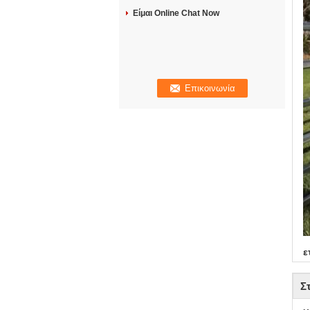
Είμαι Online Chat Now
ε
Σ