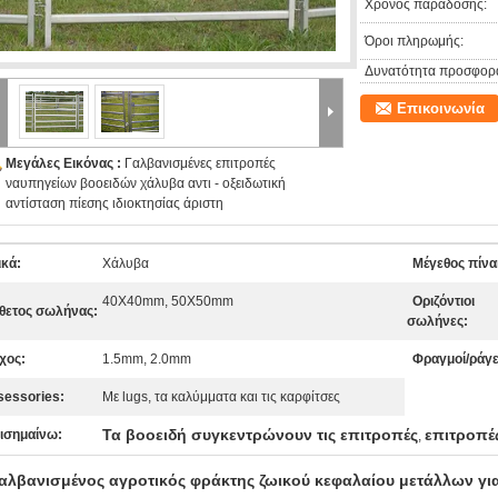
Χρόνος παράδοσης:
Όροι πληρωμής:
Δυνατότητα προσφορ
Επικοινωνία
Μεγάλες Εικόνας :
Γαλβανισμένες επιτροπές
ναυπηγείων βοοειδών χάλυβα αντι - οξειδωτική
αντίσταση πίεσης ιδιοκτησίας άριστη
ικά:
Χάλυβα
Μέγεθος πίνα
40X40mm, 50X50mm
Οριζόντιοι
θετος σωλήνας:
σωλήνες:
χος:
1.5mm, 2.0mm
Φραγμοί/ράγε
sessories:
Με lugs, τα καλύμματα και τις καρφίτσες
Τα βοοειδή συγκεντρώνουν τις επιτροπές
επιτροπέ
ισημαίνω:
,
αλβανισμένος αγροτικός φράκτης ζωικού κεφαλαίου μετάλλων για