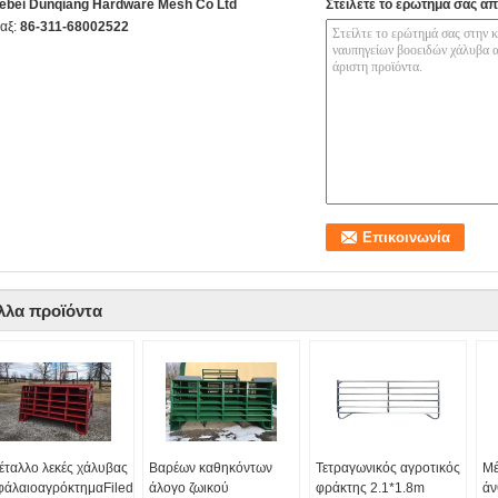
ebei Dunqiang Hardware Mesh Co Ltd
Στείλετε το ερώτημά σας απ
αξ:
86-311-68002522
λλα προϊόντα
έταλλο λεκές χάλυβας
Βαρέων καθηκόντων
Τετραγωνικός αγροτικός
Μέ
φάλαιοαγρόκτημαFiled
άλογο ζωικού
φράκτης 2.1*1.8m
άν