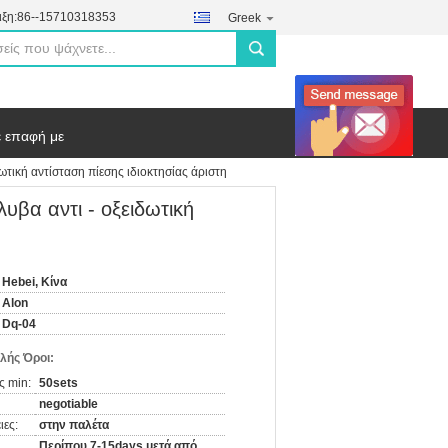
ξη:
86--15710318353
Greek
search
ε επαφή με
ωτική αντίσταση πίεσης ιδιοκτησίας άριστη
υβα αντι - οξειδωτική
Hebei, Κίνα
Alon
Dq-04
λής Όροι:
ς min:
50sets
negotiable
ιες:
στην παλέτα
Περίπου 7-15days μετά από