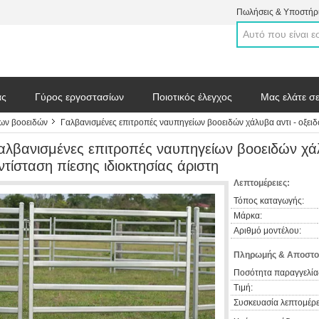
Πωλήσεις & Υποστήρι
άς
Γύρος εργοστασίων
Ποιοτικός έλεγχος
Μας ελάτε σ
ίων βοοειδών
Γαλβανισμένες επιτροπές ναυπηγείων βοοειδών χάλυβα αντι - οξειδ
 απόσπασμα
αλβανισμένες επιτροπές ναυπηγείων βοοειδών χάλ
ντίσταση πίεσης ιδιοκτησίας άριστη
Λεπτομέρειες:
Τόπος καταγωγής:
Μάρκα:
Αριθμό μοντέλου:
Πληρωμής & Αποστο
Ποσότητα παραγγελία
Τιμή:
Συσκευασία λεπτομέρε