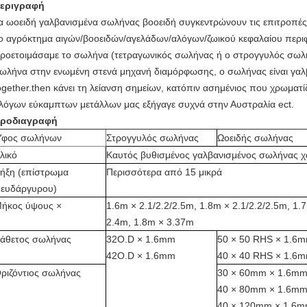
εριγραφή
α ωοειδή γαλβανισμένα σωλήνας βοοειδή συγκεντρώνουν τις επιτροπές
ο αγρόκτημα αιγών/βοοειδών/αγελάδων/αλόγων/ζωικού κεφαλαίου περιφρ
ροετοιμάσαμε το σωλήνα (τετραγωνικός σωλήνας ή ο στρογγυλός σωλήν
ωλήνα στην ενωμένη στενά μηχανή διαμόρφωσης, ο σωλήνας είναι γαλ
ogether.then κάνει τη λείανση σημείων, κατόπιν ασημένιος που χρωματί
λόγων εύκαμπτων μετάλλων μας εξήγαγε συχνά στην Αυστραλία ect.
ροδιαγραφή
φος σωλήνων
Στρογγυλός σωλήνας
Ωοειδής σωλήνας
λικό
Καυτός βυθισμένος γαλβανισμένος σωλήνας 
ήξη (επίστρωμα
Περισσότερα από 15 μικρά
ευδάργυρου)
ήκος ύψους ×
1.6m × 2.1/2.2/2.5m, 1.8m × 2.1/2.2/2.5m, 1.
2.4m, 1.8m × 3.37m
άθετος σωλήνας
32O.D × 1.6mm
50 × 50 RHS × 1.6
42O.D × 1.6mm
40 × 40 RHS × 1.6
ριζόντιος σωλήνας
30 × 60mm × 1.6m
40 × 80mm × 1.6m
40 × 120mm × 1.6