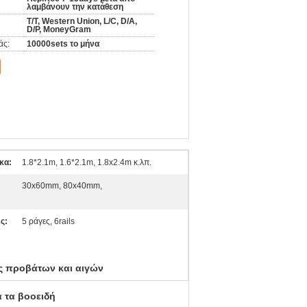
λαμβάνουν την κατάθεση
T/T, Western Union, L/C, D/A,
D/P, MoneyGram
άς:
10000sets το μήνα
κα:
1.8*2.1m, 1.6*2.1m, 1.8x2.4m κ.λπ.
30x60mm, 80x40mm,
ς:
5 ράγες, 6rails
ς προβάτων και αιγών
 τα βοοειδή