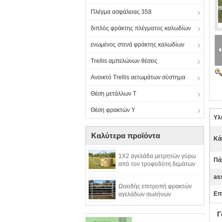
Πλέγμα ασφάλειας 358
διπλός φράκτης πλέγματος καλωδίων
ενωμένος στενά φράκτης καλωδίων
Trellis αμπελώνων θέσεις
Ανοικτό Trellis αετωμάτων σύστημα
Θέση μετάλλων Τ
Θέση φρακτών Υ
Υλ
Καλύτερα προϊόντα
Κά
1X2 αγελάδα μετρητών γύρω
Πά
από τον τροφοδότη δεμάτων
as
Ωοειδής επιτροπή φρακτών
Επ
αγελάδων σωλήνων
Γ