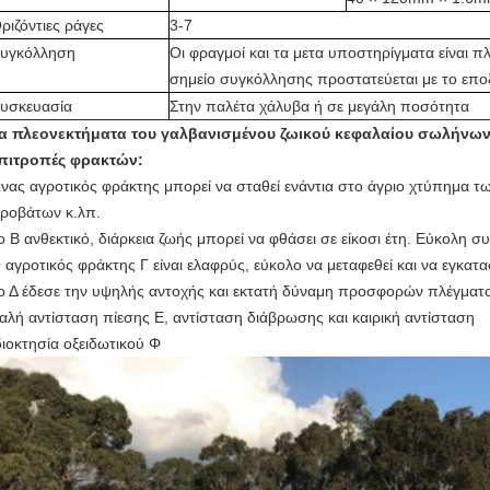
ριζόντιες ράγες
3-7
υγκόλληση
Οι φραγμοί και τα μετα υποστηρίγματα είναι π
σημείο συγκόλλησης προστατεύεται με το επο
υσκευασία
Στην παλέτα χάλυβα ή σε μεγάλη ποσότητα
α πλεονεκτήματα του γαλβανισμένου ζωικού κεφαλαίου σωλήνων
πιτροπές φρακτών:
νας αγροτικός φράκτης μπορεί να σταθεί ενάντια στο άγριο χτύπημα τ
ροβάτων κ.λπ.
ο Β ανθεκτικό, διάρκεια ζωής μπορεί να φθάσει σε είκοσι έτη. Εύκολη 
 αγροτικός φράκτης Γ είναι ελαφρύς, εύκολο να μεταφεθεί και να εγκατα
ο Δ έδεσε την υψηλής αντοχής και εκτατή δύναμη προσφορών πλέγματ
αλή αντίσταση πίεσης Ε, αντίσταση διάβρωσης και καιρική αντίσταση
διοκτησία οξειδωτικού Φ