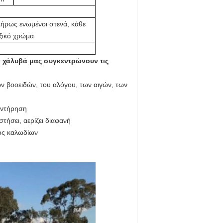
λήρως ενωμένοι στενά, κάθε
ξικό χρώμα
 χάλυβά μας συγκεντρώνουν τις
ων βοοειδών, του αλόγου, των αιγών, των
συντήρηση
στήσει, αερίζει διαφανή
ος καλωδίων