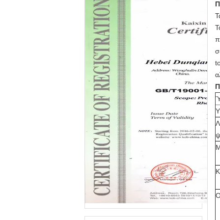
Π
Τ
Τ
π
σ
t
α
Π
Ύ
Υ
Λ
ψ
Μ
Κ
Ο