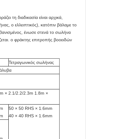
άζει τη διαδικασία είναι
αρχικά,
ας, ο ελλειπτικός), κατόπιν βάλαμε το
βανισμένος, ένωσε στενά το σωλήνα
ζεται. ο φράκτης επιτροπής βοοειδών
Τετραγωνικός σωλήνας
χάλυβα
7m × 2.1/2.2/2.3m 1.8m ×
mm
50 × 50 RHS × 1.6mm
mm
40 × 40 RHS × 1.6mm
m
m
mm