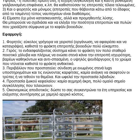
Υψηλός - η ποιοτική πρώτη ύλη, η ισχυρή συγκόλληση και η καυτή βυθισμένη
γαλβανισμένη επιφάνεια, κ.λπ. θα καθιστούσαν τις επιτροπές τέλεια τελειωμένες.
3) Και ο φορητός και μόνιμος (επιτροπές που θάβονται κάτω από το έδαφος
από το τσιμέντο) τύπος ναυπηγείων είναι διαθέσιμος.
4) Είμαστε όχι μόνο κατασκευαστής, αλλά και προμηθευτής λύσης.
Θα μπορούσε να σχεδιάσει και να ελέγξει την ποσότητα επιτροπών και πυλών
που χρειάζεστε σύμφωνα με το κεφάλι βοοειδών.
Εφαρμογή:
1.
Φορητός: εύκολος γρήγορα να χειριστεί (οργάνωση, να αφαιρέσει και να
καταγράψει), καθιστά το φράκτη επιτροπής βοοειδών πολύ εύκαμπτο.
2. Γερός: το ενδασφαλίζοντας σύστημα κάνει το φράκτη τον πολύ σταθερό
ποιοτικό χάλυβα και πλήρως να ενώσει στενά κάνει την επιτροπή ισχυρότερη,
βαρέων καθηκόντων και αντι-σπασμένη. ο υψηλός ψευδάργυρος ή το χρώμα
που ντύνεται καθιστά το φράκτη ανθεκτικό.
3. Περιβάλλον που προστατεύει: σύνδεση με ενωμένος στενά lugs
υποστηριγμάτων και τις ενώνοντας καρφίτσες, καμία ανάγκη να σκαφτούν οι
τρύπες ή να τεθούν τα θεμέλια. Και ωφελεί την προστασία λιβαδιών.
4. Προστασία ζωικού κεφαλαίου: καμία αιχμηρή άκρη, πολύ ομαλό σημείο
συγκόλλησης που τελειώνουν.
5. Οικονομικώς αποδοτικός: δώστε το σας συγκεντρώνει τα έτη υπηρεσίας και
ελάχιστης συντήρησης με χαμηλό αρχικό κόστος.