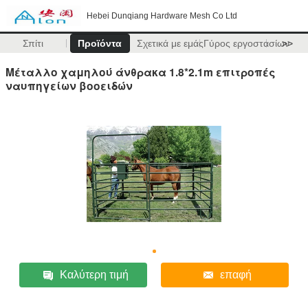
Hebei Dunqiang Hardware Mesh Co Ltd
Σπίτι
Προϊόντα
Σχετικά με εμάς
Γύρος εργοστασίων
>>
Μέταλλο χαμηλού άνθρακα 1.8*2.1m επιτροπές
ναυπηγείων βοοειδών
Καλύτερη τιμή
επαφή