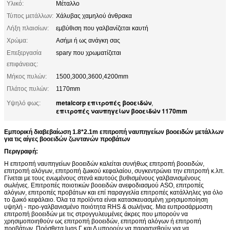
Υλικό:
Μέταλλο
Τύπος μετάλλων:
Χάλυβας χαμηλού άνθρακα
Λήξη πλαισίων:
εμβύθιση που γαλβανίζεται καυτή
Χρώμα:
Ασήμι ή ως ανάγκη σας
Επεξεργασία
spary που χρωματίζεται
επιφάνειας:
Μήκος πυλών:
1500,3000,3600,4200mm
Πλάτος πυλών:
1170mm
metalcorp επιτροπές βοοειδών
Υψηλό φως:
,
επιτροπές ναυπηγείων βοοειδών 1170mm
Εμπορική διαβεβαίωση 1.8*2.1m επιτροπή ναυπηγείων βοοειδών μετάλλων
για τις αίγες βοοειδών ζωντανών προβάτων
Περιγραφή:
Η επιτροπή ναυπηγείων βοοειδών καλείται συνήθως επιτροπή βοοειδών,
επιτροπή αλόγων, επιτροπή ζωικού κεφαλαίου, συγκεντρώνει την επιτροπή κ.λπ.
Γίνεται με τους ενωμένους στενά καυτούς βυθισμένους γαλβανισμένους
σωλήνες. Επιτροπές ποιοτικών βοοειδών ανεφοδιασμού ASO, επιτροπές
αλόγων, επιτροπές προβάτων και επί παραγγελία επιτροπές κατάλληλες για όλο
το ζωικό κεφάλαιο. Όλα τα προϊόντα είναι κατασκευασμένη χρησιμοποίηση
υψηλή - προ-γαλβανισμένο ποιότητα RHS & σωλήνας. Μια ευπροσάρμοστη
επιτροπή βοοειδών με τις στρογγυλευμένες άκρες που μπορούν να
χρησιμοποιηθούν ως επιτροπή βοοειδών, επιτροπή αλόγων ή επιτροπή
προβάτων. Πρόσθετα lugs Γ και Λ μπορούν να παρασχεθούν για να