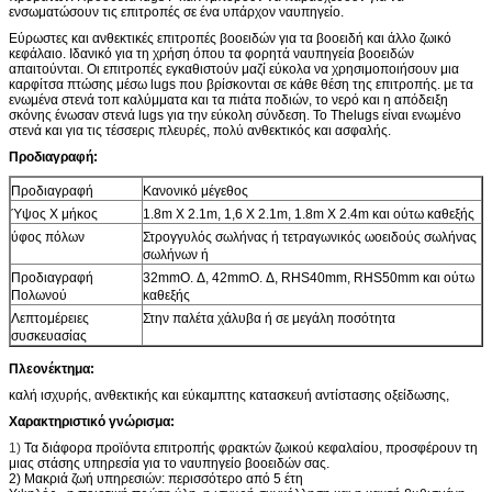
ενσωματώσουν τις επιτροπές σε ένα υπάρχον ναυπηγείο.
Εύρωστες και ανθεκτικές επιτροπές βοοειδών για τα βοοειδή και άλλο ζωικό
κεφάλαιο. Ιδανικό για τη χρήση όπου τα φορητά ναυπηγεία βοοειδών
απαιτούνται. Οι επιτροπές εγκαθιστούν μαζί εύκολα να χρησιμοποιήσουν μια
καρφίτσα πτώσης μέσω lugs που βρίσκονται σε κάθε θέση της επιτροπής. με τα
ενωμένα στενά τοπ καλύμματα και τα πιάτα ποδιών, το νερό και η απόδειξη
σκόνης ένωσαν στενά lugs για την εύκολη σύνδεση. Το Thelugs είναι ενωμένο
στενά και για τις τέσσερις πλευρές, πολύ ανθεκτικός και ασφαλής.
Προδιαγραφή:
Προδιαγραφή
Κανονικό μέγεθος
Ύψος Χ μήκος
1.8m X 2.1m, 1,6 X 2.1m, 1.8m X 2.4m και ούτω καθεξής
ύφος πόλων
Στρογγυλός σωλήνας ή τετραγωνικός ωοειδούς σωλήνας
σωλήνων ή
Προδιαγραφή
32mmO. Δ, 42mmO. Δ, RHS40mm, RHS50mm και ούτω
Πολωνού
καθεξής
Λεπτομέρειες
Στην παλέτα χάλυβα ή σε μεγάλη ποσότητα
συσκευασίας
Πλεονέκτημα:
καλή ισχυρής, ανθεκτικής και εύκαμπτης κατασκευή αντίστασης οξείδωσης,
Χαρακτηριστικό γνώρισμα:
1)
Τα διάφορα προϊόντα επιτροπής φρακτών ζωικού κεφαλαίου, προσφέρουν τη
μιας στάσης υπηρεσία για το ναυπηγείο βοοειδών σας.
2) Μακριά ζωή υπηρεσιών: περισσότερο από 5 έτη