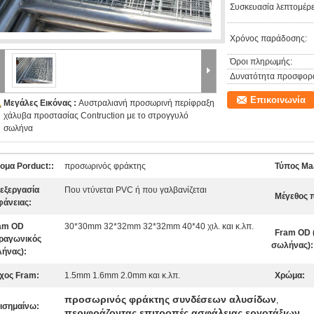
Συσκευασία λεπτομέρε
Χρόνος παράδοσης:
Όροι πληρωμής:
Δυνατότητα προσφορ
Επικοινωνία
Μεγάλες Εικόνας :
Αυστραλιανή προσωρινή περίφραξη
χάλυβα προστασίας Contruction με το στρογγυλό
σωλήνα
ομα Porduct::
προσωρινός φράκτης
Τύπος Maa
εξεργασία
Που ντύνεται PVC ή που γαλβανίζεται
Μέγεθος 
φάνειας:
am OD
30*30mm 32*32mm 32*32mm 40*40 χιλ. και κ.λπ.
Fram OD 
τραγωνικός
σωλήνας):
ήνας):
χος Fram:
1.5mm 1.6mm 2.0mm και κ.λπ.
Χρώμα:
προσωρινός φράκτης συνδέσεων αλυσίδων
,
ισημαίνω:
περιφράζοντας επιτροπές ασφάλειας εργοτάξιων