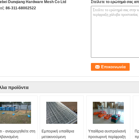
ebei Dunqiang Hardware Mesh Co Ltd
Στείλετε το ερώτημά σας απ
αξ:
86-311-68002522
λλα προϊόντα
τι - αναρριχηθείτε στη
Εμπορική υπαίθρια
Υπαίθρια αυστραλιανή
Πρ
λβανισμένη
μετακινούμενη
προσωρινή περίφραξη
πρ