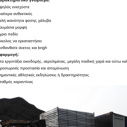
αρακτηριστικό γνώρισμα:
ψηλός ενισχύστε
διαίτερα ανθεκτικός
αλή ικανότητα φύσης χάλυβα
αυμάσια μορφή
γριο πεδίο
ύκολος να εγκαταστήσει
ισθανθείτε άνετος και brigh
φαρμογή:
τα εργοτάξια οικοδομής, αερολιμένας, μεγάλη παιδική χαρά και ούτω κα
ροσωρινές προστασία και απομόνωση
ημαντικές αθλητικές εκδηλώσεις ή δραστηριότητες
ταθμός καραντίνας