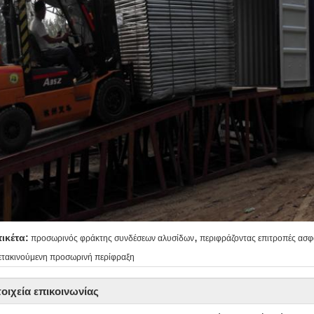
,
τικέτα:
προσωρινός φράκτης συνδέσεων αλυσίδων
περιφράζοντας επιτροπές ασφ
ετακινούμενη προσωρινή περίφραξη
τοιχεία επικοινωνίας