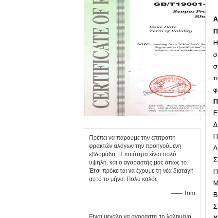
Α
Π
Η
σ
σ
τ
φ
Π
Ε
Δ
Π
Πρέπει να πάρουμε την επιτροπή
φρακτών αλόγων την προηγούμενη
Λ
εβδομάδα. Η ποιότητα είναι πολύ
Σ
υψηλή. και ο αγοραστής μας όπως το.
Έτσι πρόκειται να έχουμε τη νέα διαταγή
Π
αυτό το μήνα. Πολύ καλός
Μ
—— Tom
Β
Σ
Είναι μεγάλο να αγοραστεί το λαλημένο