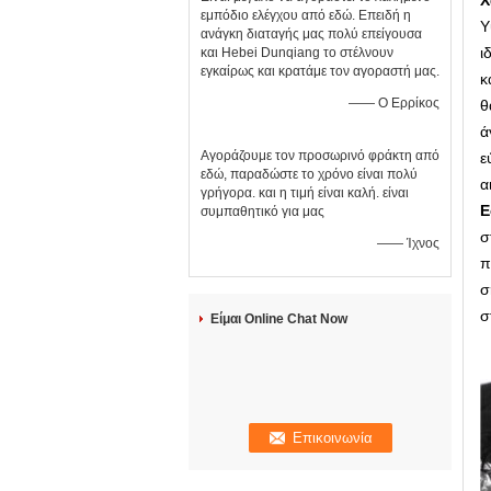
Χ
εμπόδιο ελέγχου από εδώ. Επειδή η
Υ
ανάγκη διαταγής μας πολύ επείγουσα
ι
και Hebei Dunqiang το στέλνουν
εγκαίρως και κρατάμε τον αγοραστή μας.
κ
—— Ο Ερρίκος
θ
ά
Αγοράζουμε τον προσωρινό φράκτη από
ε
εδώ, παραδώστε το χρόνο είναι πολύ
α
γρήγορα. και η τιμή είναι καλή. είναι
Ε
συμπαθητικό για μας
σ
—— Ίχνος
π
σ
σ
Είμαι Online Chat Now