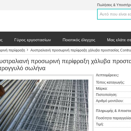
Πωλήσεις & Υποστήρι
άς
Γύρος εργοστασίων
Ποιοτικός έλεγχος
Μας ελάτε σ
ρινή περίφραξη
Αυστραλιανή προσωρινή περίφραξη χάλυβα προστασίας Contruc
 απόσπασμα
υστραλιανή προσωρινή περίφραξη χάλυβα προστασ
τρογγυλό σωλήνα
Λεπτομέρειες:
Τόπος καταγωγής:
Μάρκα:
Πιστοποίηση:
Αριθμό μοντέλου:
Πληρωμής & Αποστο
Ποσότητα παραγγελία
Τιμή: