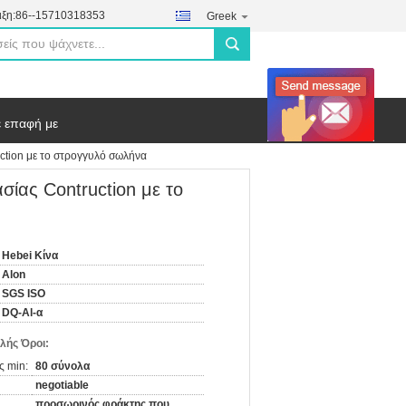
ξη:
86--15710318353
Greek
search
ε επαφή με
tion με το στρογγυλό σωλήνα
ίας Contruction με το
Hebei Κίνα
Alon
SGS ISO
DQ-Al-α
λής Όροι:
ς min:
80 σύνολα
negotiable
προσωρινός φράκτης που