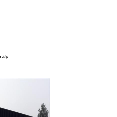
θεξής