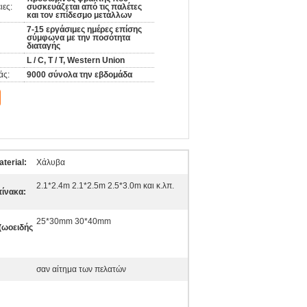
ιες:
συσκευάζεται από τις παλέτες
και τον επίδεσμο μετάλλων
7-15 εργάσιμες ημέρες επίσης
σύμφωνα με την ποσότητα
διαταγής
L / C, T / T, Western Union
άς:
9000 σύνολα την εβδομάδα
terial:
Χάλυβα
2.1*2.4m 2.1*2.5m 2.5*3.0m και κ.λπ.
πίνακα:
25*30mm 30*40mm
(ωοειδής
σαν αίτημα των πελατών