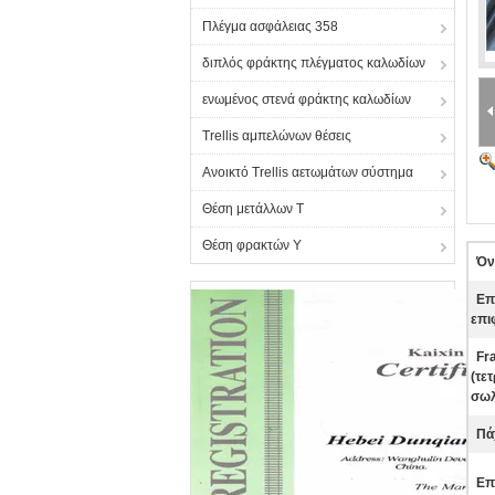
Πλέγμα ασφάλειας 358
διπλός φράκτης πλέγματος καλωδίων
ενωμένος στενά φράκτης καλωδίων
Trellis αμπελώνων θέσεις
Ανοικτό Trellis αετωμάτων σύστημα
Θέση μετάλλων Τ
Θέση φρακτών Υ
Όν
Επ
επι
Fr
(τε
σωλ
Πά
Επ