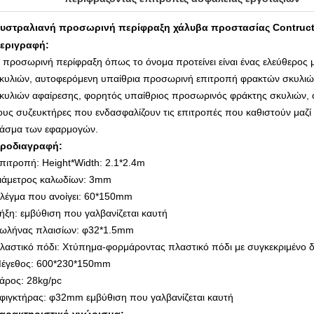
υστραλιανή προσωρινή περίφραξη χάλυβα προστασίας Contruct
εριγραφή:
 προσωρινή περίφραξη όπως το όνομα προτείνει είναι ένας ελεύθερος
κυλιών, αυτοφερόμενη υπαίθρια προσωρινή επιτροπή φρακτών σκυλιώ
κυλιών αφαίρεσης, φορητός υπαίθριος προσωρινός φράκτης σκυλιών, ο
ους συζευκτήρες που ενδασφαλίζουν τις επιτροπές που καθιστούν μαζί 
άσμα των εφαρμογών.
ροδιαγραφή:
πιτροπή: Height*Width: 2.1*2.4m
ιάμετρος καλωδίων: 3mm
λέγμα που ανοίγει: 60*150mm
ήξη: εμβύθιση που γαλβανίζεται καυτή
ωλήνας πλαισίων: φ32*1.5mm
λαστικό πόδι: Χτύπημα-φορμάροντας πλαστικό πόδι με συγκεκριμένο 
έγεθος: 600*230*150mm
άρος: 28kg/pc
φιγκτήρας: φ32mm εμβύθιση που γαλβανίζεται καυτή