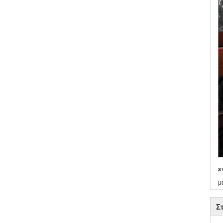
ε
μ
Σ