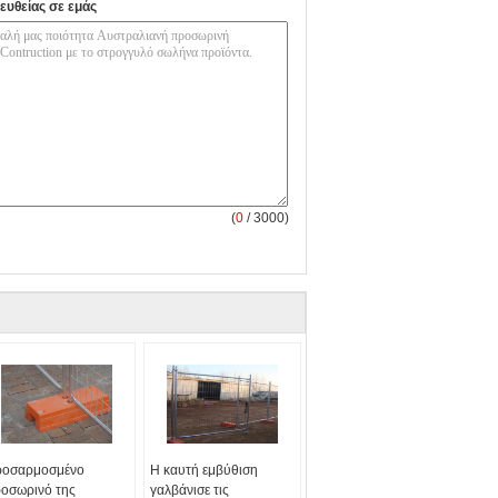
ευθείας σε εμάς
(
0
/ 3000)
οσαρμοσμένο
Η καυτή εμβύθιση
οσωρινό της
γαλβάνισε τις