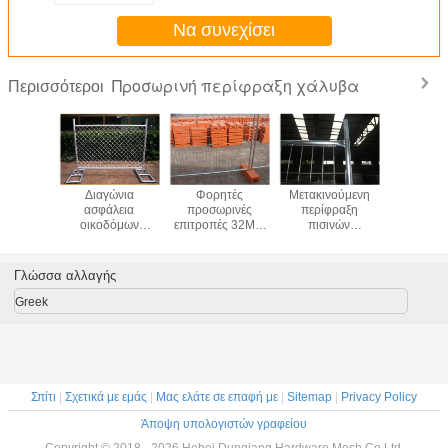
50x150mm
Να συνεχίσει
Προσωρινή περίφραξη χάλυβα
Περισσότεροι
λυβας
Διαγώνια
Φορητές
Μετακινούμενη
Προσωρ
ισε τον
ασφάλεια
προσωρινές
περίφραξη
περιφρά
ινό που
οικοδόμων
επιτροπές 32MM
πισινών
2.4x2.1 μ
άζει το
συνδέσεων
φρακτών
ασφάλειας,
χάλυβ
νούμενο
αλυσίδων
προσωρινή
προσωρινές
γεμισμέ
ο στενά
στηριγμάτων που
ασφάλεια
επιτροπές
σκυρό
Γλώσσα αλλαγής
ή φράκτη
περιφράζει την
σωλήνων που
φρακτών
πλαστικά
ματος
καυτή
περιφράζει τα
συνδέσεων
Greek
δίων
γαλβανισμένη
πλαστικά πόδια
αλυσίδων
επιφάνεια
Σπίτι
|
Σχετικά με εμάς
|
Μας ελάτε σε επαφή με
|
Sitemap
|
Privacy Policy
Άποψη υπολογιστών γραφείου
Copyright © 2018 - 2026 Hebei Dunqiang Hardware Mesh Co Ltd.