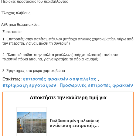
Περιοχές προστασίας του περιβάλλοντος
Έλεγχος πλήθους
Αθλητικά θεάματα κ.λπ.
Συσκευασία:
1. Επιτροπές: στην παλέτα μετάλλων (υπάρχει πίνακας χαρτοκιβωτίων γύρω από
την επιτροπή, για να μειώσει τη συντριβή)
2. Πλαστικά πόδια: στην παλέτα μετάλλων (υπάρχει πλαστική ταινία στα
πλαστικά πόδια arround, για να κρατήσει τα πόδια καθαρά)
3. Σφιγκτήρες: στα μικρά χαρτοκιβώτια
επιτροπές φρακτών ασφαλείας
Ετικέττες:
,
περίφραξη εργοτάξιων
Προσωρινές επιτροπές φρακτών
,
Αποκτήστε την καλύτερη τιμή για
Γαλβανισμένη αλκαλική
αντίσταση επιτροπής
περίφραξης χάλυβα προσωρινή
με το μέγεθος πλέγματος