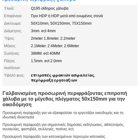
Υλικά:
Q195 σίδηρος χάλυβα
Επιφάνεια:
Προ HDP ή HDP μετά από ενωμένος στενά
Δικτύωμα:
50X10mm, 50X150mm, 75X150mm
Διάμετρος:
3mm. ect 4mm
Ύψος:
2meter 1.8meter. 2.2meter
Μήκος:
2.1Meter. 2.4Meter. 2.6Meter
Σωλήνας:
38MM. ect 40MM
Πάχος
1.5mm. ect 2.0mm
σωλήνων:
επιτροπές φρακτών ασφαλείας
Υψηλό φως:
,
περίφραξη εργοτάξιων
Γαλβανισμένη προσωρινή περιφράζοντας επιτροπή
χάλυβα με το μέγεθος πλέγματος 50x150mm για την
οικοδόμηση
Προσωρινή περίφραξη για να εξασφαλίσει τα εργοτάξια οικοδομής και τη
ιδιωτική ιδιοκτησία
Προσωρινή περίφραξη για σημαντικές δημόσιες εκδηλώσεις, αθλητισμός,
συναυλίες, φεστιβάλ, συλλογές, πισίνες ect.
Προσωρινή περίφραξη των κατοικημένων περιοχών κατοικίας