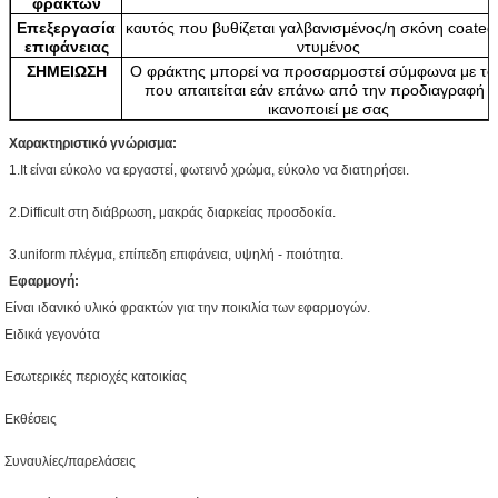
φρακτών
Επεξεργασία
καυτός που βυθίζεται γαλβανισμένος/η σκόνη coate
επιφάνειας
ντυμένος
ΣΗΜΕΙΩΣΗ
Ο
φράκτης μπορεί να προσαρμοστεί σύμφωνα με το
που απαιτείται εάν επάνω από την προδιαγραφή δ
ικανοποιεί με σας
Χαρακτηριστικό γνώρισμα:
1.It είναι εύκολο να εργαστεί, φωτεινό χρώμα, εύκολο να διατηρήσει.
2.Difficult στη διάβρωση, μακράς διαρκείας προσδοκία.
3.uniform πλέγμα, επίπεδη επιφάνεια, υψηλή - ποιότητα.
Εφαρμογή:
Είναι ιδανικό υλικό φρακτών για την ποικιλία των εφαρμογών.
Ειδικά γεγονότα
Εσωτερικές περιοχές κατοικίας
Εκθέσεις
Συναυλίες/παρελάσεις