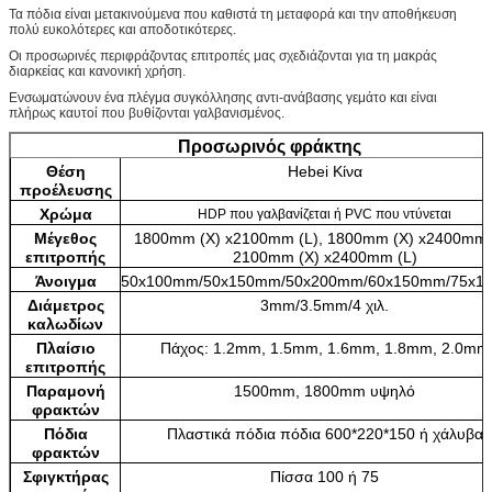
Τα πόδια είναι μετακινούμενα που καθιστά τη μεταφορά και την αποθήκευση
πολύ ευκολότερες και αποδοτικότερες.
Οι προσωρινές περιφράζοντας επιτροπές μας σχεδιάζονται για τη μακράς
διαρκείας και κανονική χρήση.
Ενσωματώνουν ένα πλέγμα συγκόλλησης αντι-ανάβασης γεμάτο και είναι
πλήρως καυτοί που βυθίζονται γαλβανισμένος.
Προσωρινός φράκτης
Θέση
Hebei Κίνα
προέλευσης
Χρώμα
HDP που γαλβανίζεται ή PVC που ντύνεται
Μέγεθος
1800mm (Χ) x2100mm (L), 1800mm (Χ) x2400mm (
επιτροπής
2100mm (Χ) x2400mm (L)
Άνοιγμα
50x100mm/50x150mm/50x200mm/60x150mm/75x1
Διάμετρος
3mm/3.5mm/4 χιλ.
καλωδίων
Πλαίσιο
Πάχος: 1.2mm, 1.5mm, 1.6mm, 1.8mm, 2.0mm
επιτροπής
Παραμονή
1500mm, 1800mm υψηλό
φρακτών
Πόδια
Πλαστικά πόδια πόδια 600*220*150 ή χάλυβα
φρακτών
Σφιγκτήρας
Πίσσα 100 ή 75