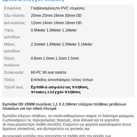
Επιφάνεια:
Γαλβανισμένος/το PVC ντυμένος
Έξω πλαίσιο:
20mm 25mm 28mm 30mm OD
Διά σωλήνας:
12mm 14mm 16mm 18mm OD
Ύψος
0.9Meter 1.0Meter 1.1Meter
εμποδίων:
Μήκος
2.2meter 1.8Meter 2.0Meter 2.1Meter
εμποδίων:
Πάχος
0.8mm 1.0mm 1.2mm 1.5mm
σωλήνων:
Συσκευασία:
60-PC 90 ανά παλέτα
Πόδια:
Επίπεδος αποσπάσιμος τύπος τύπων
Εμπόδια ασφάλειας πλήθους
Υψηλό φως:
,
πίνακες ελέγχου πλήθους
Εμπόδια OD 28MM σωλήνας 1,1 Χ 2.1Meter ελέγχου πλήθους μετάλλων
πλαισίων για την οδική πλευρά
Εμπόδιο ελέγχου πλήθους, τα οποία καθιερώνουν σαφώς το διάστημα γραμμών,
ή μπλοκάρουν τις περιορισμένες περιοχές, είναι ιδανικά για τα γεγονότα
σε ποια μεγαλύτερα πλήθη συλλέξτε. Ενεργούν ως φορητά κιγκλιδώματα στους
άμεσους επισκέπτες, και εξυπηρετούν ως φυσικός και
ψυχολογικό εμπόδιο που αποτρέπει τα πλήθη από την είσοδο των