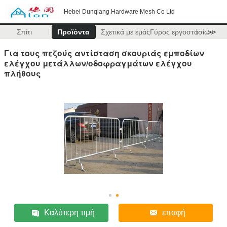
Hebei Dunqiang Hardware Mesh Co Ltd
Σπίτι
Προϊόντα
Σχετικά με εμάς
Γύρος εργοστασίων
>>
Για τους πεζούς αντίσταση σκουριάς εμποδίων
ελέγχου μετάλλων/οδοφραγμάτων ελέγχου
πλήθους
Καλύτερη τιμή
επαφή