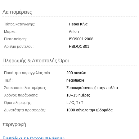
Λεπτομέρειες
Τόπος καταγωγής:
Hebei Κίνα
Μάρκα:
Anlon
Πιστοποίηση:
ISO9001:2008
Αριθμό μοντέλου:
HBDQCB01
Πληρωμής & Αποστολής Όροι
Ποσότητα παραγγελίας min:
200 σύνολο
Τιμή:
negotiable
Συσκευασία λεπτομέρειες:
Συσσωρεύοντας ή στην παλέτα
Χρόνος παράδοσης:
10--15 ημέρες
Όροι πληρωμής:
L / C, T / T
Δυνατότητα προσφοράς:
1000 σύνολο την εβδομάδα
περιγραφή
Εμπόδια ελέγχου πλήθους