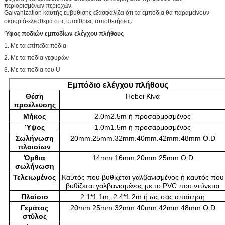
περιορισμένων περιοχών.
Galvanization καυτής εμβύθισης εξασφαλίζει ότι τα εμπόδια θα παραμείνουν
.
σκουριά-ελεύθερα στις υπαίθριες τοποθετήσεις
Ύφος ποδιών εμποδίων ελέγχου πλήθους
1. Με τα επίπεδα πόδια
2. Με τα πόδια γεφυρών
3. Με τα πόδια του U
Εμπόδιο ελέγχου πλήθους
Θέση
Hebei Κίνα
προέλευσης
Μήκος
2.0m2.5m ή προσαρμοσμένος
Ύψος
1.0m1.5m ή προσαρμοσμένος
Σωλήνωση
20mm.25mm.32mm.40mm.42mm.48mm O.D
πλαισίων
Όρθια
14mm.16mm.20mm.25mm O.D
σωλήνωση
Τελειωμένος
Καυτός που βυθίζεται γαλβανισμένος ή καυτός που
βυθίζεται γαλβανισμένος με το PVC που ντύνεται
Πλαίσιο
2.1*1.1m, 2.4*1.2m ή ως σας απαίτηση
Γεμάτος
20mm.25mm.32mm.40mm.42mm.48mm O.D
στύλος