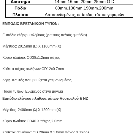
Διάστημα
14mm.16mm.20mm.25mm O.D
Πόδια
60mm.100mm.190mm.200mm
Πλαίσιο
Αποσυνδεμένος, επίπεδο, τύπος γεφυρών
ΕΜΠΟΔΙΟ ΒΡΕΤΑΝΙΚΩΝ ΤΥΠΩΝ:
Εμπόδιο ελέγχου πλήθους (για τους πεζούς εμπόδιο)
Μέγεθος: 2015mm (L) Χ 1100mm (Χ)
Κύριο πλαίσιο: OD38x1.2mm πάχος
Κάθετο πάχος σωλήνων OD12x0.7mm
Λήξη: Καυτός που βυθίζεται γαλβανισμένος
Πόδια τύπων: Ενωμένος στενά μόνιμα
Εμπόδιο ελέγχου πλήθους τύπων Αυστραλού & NZ
Μέγεθος: 2400mm (λ) Χ 1200mm (Χ)
Κύριο πλαίσιο: OD40 Χ πάχος 2.0mm
Κάθετος σωλήνας: OD 20mm X 1.0mm πάχος Χ 19nos.