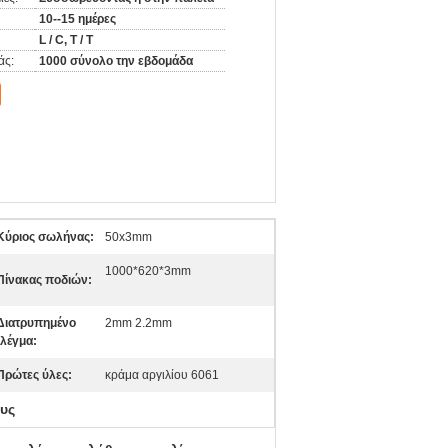
10--15 ημέρες
L / C, T / T
άς:
1000 σύνολο την εβδομάδα
Κύριος σωλήνας:
50x3mm
1000*620*3mm
Πίνακας ποδιών:
Διατρυπημένο
2mm 2.2mm
λέγμα:
Πρώτες ύλες:
κράμα αργιλίου 6061
υς