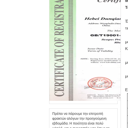
Μ
Τ
Έ
τ
μ
Κ
μ
μ
Ε
Πρέπει να πάρουμε την επιτροπή
φρακτών αλόγων την προηγούμενη
εβδομάδα. Η ποιότητα είναι πολύ