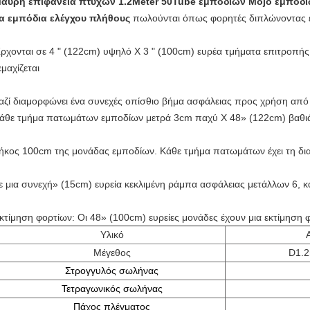
αύρη επιφάνεια πτυχών 1.2Meter 50Tube εμποδίων Mojo εμποδί
α εμπόδια ελέγχου πλήθους
πωλούνται όπως φορητές διπλώνοντας ε
ρχονται σε 4 " (122cm) υψηλό Χ 3 " (100cm) ευρέα τμήματα επιτροπή
εμαχίζεται
αζί διαμορφώνει ένα συνεχές οπίσθιο βήμα ασφάλειας προς χρήση από 
άθε τμήμα πατωμάτων εμποδίων μετρά 3cm παχύ Χ 48» (122cm) βαθιά,
ήκος 100cm της μονάδας εμποδίων. Κάθε τμήμα πατωμάτων έχει τη δι
ε μια συνεχή» (15cm) ευρεία κεκλιμένη ράμπα ασφάλειας μετάλλων 6, 
κτίμηση φορτίων: Οι 48» (100cm) ευρείες μονάδες έχουν μια εκτίμηση φ
Υλικό
Μέγεθος
D1.
Στρογγυλός σωλήνας
Τετραγωνικός σωλήνας
Πάχος πλέγματος