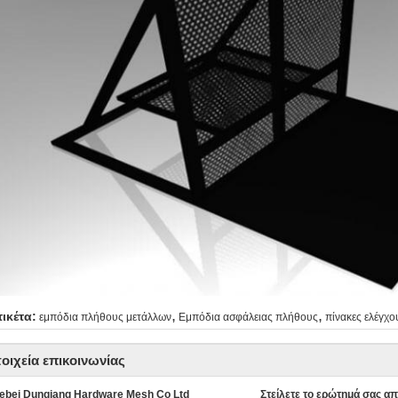
,
,
τικέτα:
εμπόδια πλήθους μετάλλων
Εμπόδια ασφάλειας πλήθους
πίνακες ελέγχ
τοιχεία επικοινωνίας
ebei Dunqiang Hardware Mesh Co Ltd
Στείλετε το ερώτημά σας απ