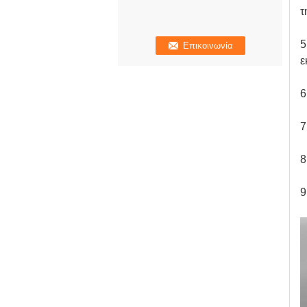
τ
5
ε
6
7
8
9