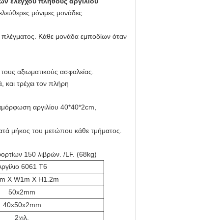
ων ελέγχου πλήθους αργιλίου
λεύθερες μόνιμες μονάδες.
ς πλέγματος. Κάθε μονάδα εμποδίων όταν
τους αξιωματικούς ασφαλείας.
 και τρέχει τον πλήρη
αμόρφωση αργιλίου 40*40*2cm,
κατά μήκος του μετώπου κάθε τμήματος.
ορτίων 150 λιβρών. /LF. (68kg)
Αργίλιο 6061 T6
2m Χ W1m Χ H1.2m
50x2mm
40x50x2mm
2
χιλ.