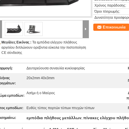
Χρόνος παράδοσης:
Όροι πληρωμής:
Δυνατότητα προσφορ
Επικοινωνία
Μεγάλες Εικόνας :
Τα εμπόδια ελέγχου πλήθους
αργιλίου διπλώνουν οριζόντια εύκολα την πιστοποίηση
CE σύνδεσης
αρμογή:
Δευτερεύουσα συναυλία κυκλοφορίας
λήνας
20x2mm 40x3mm
ριγμάτων:
Ασήμι ή ο Μαύρος
ώμα εμποδίων:
π
πος εμποδίων:
Ευθύς τύπος πορτών τύπων πτυχών τύπων
εμπόδια πλήθους μετάλλων
πίνακες ελέγχου πλήθο
ισημαίνω:
,