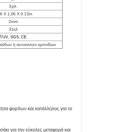
3
χιλ.
26 X 1,06 X 0.13m
2mm
3
1
κλ
TUV
, SGS,
CE
αλίδων ή αυτοκίνητο εμποδίων
ητα φορτίων και κατάλληλος για το
άκι για την εύκολες μεταφορά και