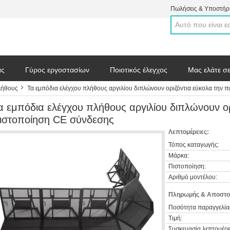
Πωλήσεις & Υποστήρι
άς
Γύρος εργοστασίων
Ποιοτικός έλεγχος
Μας ελάτε σ
λήθους
Τα εμπόδια ελέγχου πλήθους αργιλίου διπλώνουν οριζόντια εύκολα την 
 απόσπασμα
α εμπόδια ελέγχου πλήθους αργιλίου διπλώνουν ορ
ιστοποίηση CE σύνδεσης
Λεπτομέρειες:
Τόπος καταγωγής:
Μάρκα:
Πιστοποίηση:
Αριθμό μοντέλου:
Πληρωμής & Αποστο
Ποσότητα παραγγελία
Τιμή:
Συσκευασία λεπτομέρε