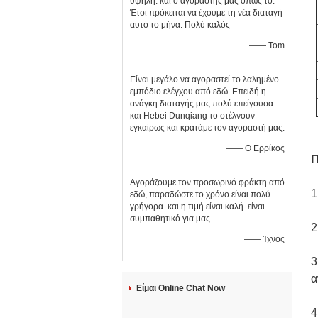
υψηλή. και ο αγοραστής μας όπως το.
Έτσι πρόκειται να έχουμε τη νέα διαταγή
αυτό το μήνα. Πολύ καλός
—— Tom
Είναι μεγάλο να αγοραστεί το λαλημένο
εμπόδιο ελέγχου από εδώ. Επειδή η
ανάγκη διαταγής μας πολύ επείγουσα
και Hebei Dunqiang το στέλνουν
εγκαίρως και κρατάμε τον αγοραστή μας.
—— Ο Ερρίκος
Π
Αγοράζουμε τον προσωρινό φράκτη από
1
εδώ, παραδώστε το χρόνο είναι πολύ
γρήγορα. και η τιμή είναι καλή. είναι
συμπαθητικό για μας
2
—— Ίχνος
3
α
Είμαι Online Chat Now
4