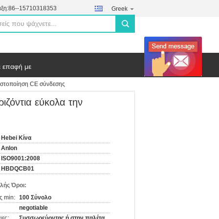
ξη:
86--15710318353
Greek
search
ε επαφή με
πιστοποίηση CE σύνδεσης
ιζόντια εύκολα την
Hebei Κίνα
Anlon
ISO9001:2008
HBDQCB01
λής Όροι:
ς min:
100 Σύνολο
negotiable
ιες:
Συσσωρεύοντας ή στην παλέτα