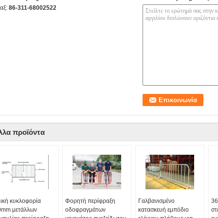
αξ:
86-311-68002522
λλα προϊόντα
ική κυκλοφορία
Φορητή περίφραξη
Γαλβανισμένο
36
0mm μετάλλων
οδοφραγμάτων
κατασκευή εμπόδιο
στ