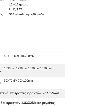
10 --15 ημέρες
L / C, T / T
άς:
500 σύνολο την εβδομάδα
50X150mm 50X200MM
1030mm 1230mm 1530mm 1830mm
ς:
50X70MM 70X100mm
:
στενά επιτροπές φρακτών καλωδίων
υβα φρακτών 1.83X2Meter μέγεθος