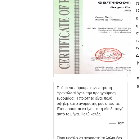
π
Ο
υ
η
σ
τ
ε
Δ
Πρέπει να πάρουμε την επιτροπή
φρακτών αλόγων την προηγούμενη
εβδομάδα. Η ποιότητα είναι πολύ
υψηλή. και ο αγοραστής μας όπως το.
Έτσι πρόκειται να έχουμε τη νέα διαταγή
αυτό το μήνα. Πολύ καλός
—— Tom
Είναι μεγάλο να αγοραστεί το λαλημένο