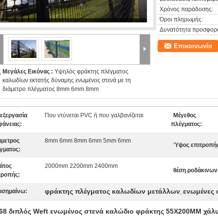
Χρόνος παράδοσης:
Όροι πληρωμής:
Δυνατότητα προσφορ
Επικοινωνία
Μεγάλες Εικόνας :
Υψηλός φράκτης πλέγματος
καλωδίων εκτατής δύναμης ενωμένος στενά με τη
διάμετρο πλέγματος 8mm 6mm 8mm
εξεργασία
Που ντύνεται PVC ή που γαλβανίζεται
Μέγεθος
φάνειας:
πλέγματος:
άμετρος
8mm 6mm 8mm 6mm 5mm 6mm
Ύψος επιτροπή
γματος:
άτος
2000mm 2200mm 2400mm
θέση ροδάκινων
τροπής:
φράκτης πλέγματος καλωδίων μετάλλων
ενωμένες 
ισημαίνω:
,
68 διπλός Weft ενωμένος στενά καλώδιο φράκτης 55X200MM χάλ