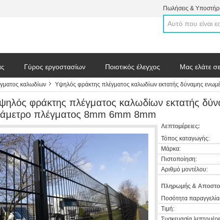
Πωλήσεις & Υποστήρι
άς
Γύρος εργοστασίων
Ποιοτικός έλεγχος
Μας ελάτε σ
έγματος καλωδίων
Υψηλός φράκτης πλέγματος καλωδίων εκτατής δύναμης ενωμέ
 απόσπασμα
ψηλός φράκτης πλέγματος καλωδίων εκτατής δύν
ιάμετρο πλέγματος 8mm 6mm 8mm
Λεπτομέρειες:
Τόπος καταγωγής:
Μάρκα:
Πιστοποίηση:
Αριθμό μοντέλου:
Πληρωμής & Αποστο
Ποσότητα παραγγελία
Τιμή:
Συσκευασία λεπτομέρε