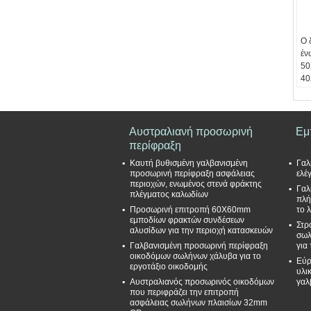
Ο 
έν
50
4
επ
κα
ντ
Επ
Αυστραλιανή προσωρινή
Εμ
επ
περίφραξη
ντ
Καυτή βυθισμένη γαλβανισμένη
Γαλ
γα
προσωρινή περίφραξη ασφάλειας
ελέ
Μέ
περιοχών, ενωμένος στενά φράκτης
Γαλ
50
πλέγματος καλωδίων
πλή
Δι
Προσωρινή επιτροπή 60X60mm
το 
8
εμποδίων φρακτών συνδέσεων
Στρ
5
αλυσίδων για την περιοχή κατασκευών
σωλ
Ύψ
Γαλβανισμένη προσωρινή περίφραξη
για
1
οικοδόμων σωλήνων χάλυβα για το
Εύρ
1
εργοτάξιο οικοδομής
υλι
Αυστραλιανός προσωρινός οικοδόμων
γαλ
που περιφράζει την επιτροπή
ασφάλειας σωλήνων πλαισίων 32mm