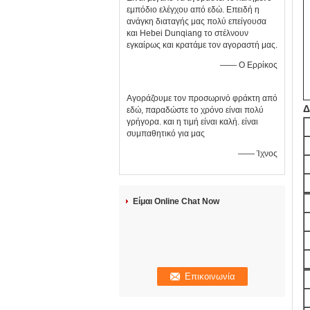
εμπόδιο ελέγχου από εδώ. Επειδή η
ανάγκη διαταγής μας πολύ επείγουσα
και Hebei Dunqiang το στέλνουν
εγκαίρως και κρατάμε τον αγοραστή μας.
—— Ο Ερρίκος
Αγοράζουμε τον προσωρινό φράκτη από
Δ
εδώ, παραδώστε το χρόνο είναι πολύ
γρήγορα. και η τιμή είναι καλή. είναι
συμπαθητικό για μας
—— Ίχνος
Είμαι Online Chat Now