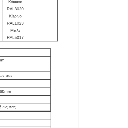
m
Κόκκινο
RAL3020
Κίτρινο
RAL1023
Μπλε
RAL5017
mm
 ως σας
 60mm
m
ή ως σας