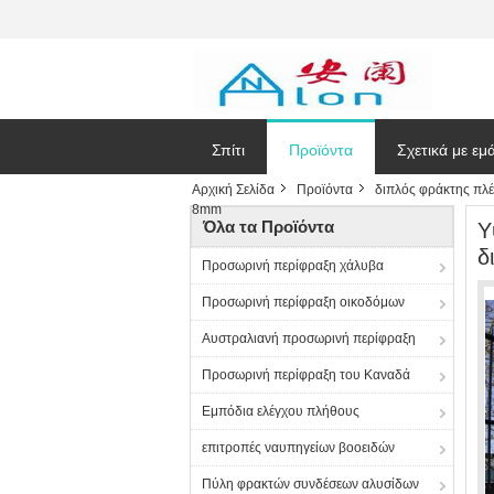
Σπίτι
Προϊόντα
Σχετικά με εμ
Αρχική Σελίδα
Προϊόντα
διπλός φράκτης πλ
8mm
Ζητήστε ένα
Όλα τα Προϊόντα
Υ
δ
Προσωρινή περίφραξη χάλυβα
Προσωρινή περίφραξη οικοδόμων
Αυστραλιανή προσωρινή περίφραξη
Προσωρινή περίφραξη του Καναδά
Εμπόδια ελέγχου πλήθους
επιτροπές ναυπηγείων βοοειδών
Πύλη φρακτών συνδέσεων αλυσίδων