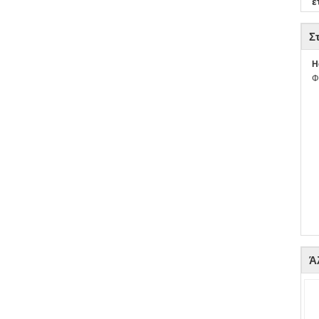
ε
Σ
H
Φ
Ά