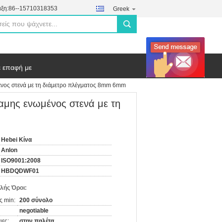
ξη:
86--15710318353
Greek
search
ε επαφή με
νος στενά με τη διάμετρο πλέγματος 8mm 6mm
αμης ενωμένος στενά με τη
Hebei Κίνα
Anlon
ISO9001:2008
HBDQDWF01
λής Όροι:
ς min:
200 σύνολο
negotiable
ιες:
στην παλέτα