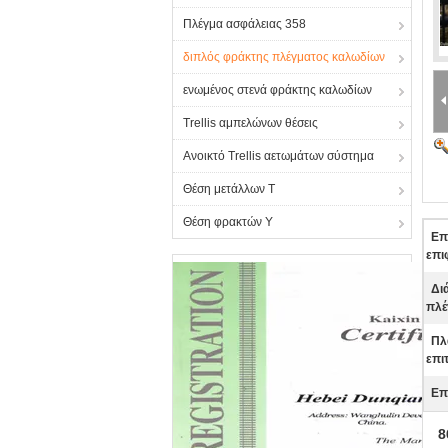
Πλέγμα ασφάλειας 358
διπλός φράκτης πλέγματος καλωδίων
ενωμένος στενά φράκτης καλωδίων
Trellis αμπελώνων θέσεις
Ανοικτό Trellis αετωμάτων σύστημα
Θέση μετάλλων Τ
Θέση φρακτών Υ
Επ
επι
Δι
πλέ
Πλ
επι
Επ
8