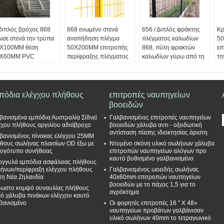
διπλός βρόχος 868
868 ενωμένο στενά
656 / Διπλός φράκτης
Κρ
ωσε στενά την τρύπα
αναπήδηση πλέγμα
πλέγματος καλωδίων
50
X100MM θέση
50X200MM επιτροπής
868, πύλη φρακτών
επ
0X60MM PVC
περίφραξης πλέγματος
καλωδίων γύρω από τη
τη
ιτροπής πλέγματος
με την τετραγωνική
θέση 50MM
5
λωδίων Χ που
θέση 60MM
Επεξεργασία
Επ
ύθηκε
Επεξεργασία
επιφάνειας:
Που
επ
εξεργασία
επιφάνειας:
Που
ντύνεται PVC ή που
ντ
πόδια ελέγχου πλήθους
επιτροπές ναυπηγείων
ιφάνειας:
Που
ντύνεται PVC ή που
γαλβανίζεται
γα
βοοειδών
ύνεται PVC ή που
γαλβανίζεται
Μέγεθος πλέγματος:
Μέ
βανισμένα εμπόδια Αυστραλία Σίδνεϊ
Γαλβανισμένες επιτροπές ναυπηγείων
λβανίζεται
Μέγεθος πλέγματος:
50X150mm 50X200MM
5
γχου πλήθους αργιλίου αδιάβροχο
βοοειδών χάλυβα αντι - οξειδωτική
γεθος πλέγματος:
50X150mm 50X200MM
Διάμετρος πλέγματος:
Δι
αντίσταση πίεσης ιδιοκτησίας άριστη
βανισμένος πίνακας ελέγχου 25MM
X150mm 50X200MM
Διάμετρος πλέγματος:
8mm 6mm 8mm 6mm
8
θους σωλήνας πλαισίων OD έξω με
Ντυμένο σκόνη υλικό σωλήνων χάλυβα
άμετρος πλέγματος:
8mm 6mm 8mm 6mm
5mm 6mm
5
λογότυπο συνήθειας
επιτροπών ναυπηγείων αλόγων προ
mm 6mm 8mm 6mm
5mm 6mm
Ύψος επιτροπής:
Ύψ
καυτό βυθισμένο γαλβανισμένο
ογγυλά εμπόδια ασφάλειας πλήθους
mm 6mm
Ύψος επιτροπής:
1030mm 1230mm
1
ήνων/περίφραξη ελέγχου πλήθους
Γαλβανισμένος ωοειδής σωλήνας
ος επιτροπής:
1030mm 1230mm
1530mm 1830mm
1
 τη Νέα Ζηλανδία
40x60mm επιτροπών ναυπηγείων
030mm 1230mm
1530mm 1830mm
βοοειδών με το πάχος 1,5 για το
ωστο κομψό συναυλίας πλήθους
530mm 1830mm
αγρόκτημα
κό χάλυβα πινάκων ελέγχου καυτό
βανισμένο
Οι φορητές επιτροπές 16 " Χ 48»
ναυπηγείων προβάτων γαλβάνισαν
υλικό σωλήνων 40mm το τετραγωνικό