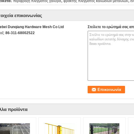
,
,
τικέτα:
περίφραξη πλέγματος χάλυβα
φράκτης πλέγματος καλωδίων μετάλλων
εν
τοιχεία επικοινωνίας
ebei Dunqiang Hardware Mesh Co Ltd
Στείλετε το ερώτημά σας απ
αξ:
86-311-68002522
λλα προϊόντα