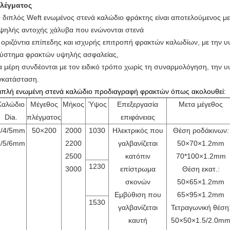
λέγματος
 διπλός Weft ενωμένος στενά καλώδιο φράκτης είναι αποτελούμενος μ
ψηλής αντοχής χάλυβα που ενώνονται στενά
 οριζόντια επίπεδης και ισχυρής επιτροπή φρακτών καλωδίων, με την υψ
ύστημα φρακτών υψηλής ασφαλείας,
α μέρη συνδέονται με τον ειδικό τρόπο χωρίς τη συναρμολόγηση, την 
γκατάσταση.
ιπλή ενωμένη στενά καλώδιο προδιαγραφή φρακτών όπως ακολουθεί:
Καλώδιο
Μέγεθος
Μήκος
Ύψος
Επεξεργασία
Μετα μέγεθος
Dia.
πλέγματος
επιφάνειας
5/4/5mm
50×200
2000
1030
Ηλεκτρικός που
Θέση ροδάκινων:
6/5/6mm
2200
γαλβανίζεται
50×70×1.2mm
2500
κατόπιν
70*100×1.2mm
1230
3000
επίστρωμα
Θέση εκατ.:
σκονών
50×65×1.2mm
Εμβύθιση που
65×95×1.2mm
1530
γαλβανίζεται
Τετραγωνική θέση
καυτή
50×50×1.5/2.0m