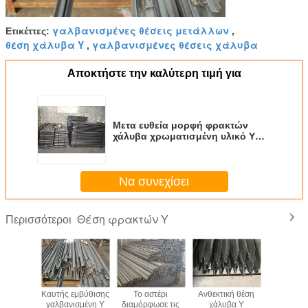
γαλβανισμένες θέσεις μετάλλων
Ετικέττες:
,
θέση χάλυβα Υ
γαλβανισμένες θέσεις χάλυβα
,
Αποκτήστε την καλύτερη τιμή για
Μετα ευθεία μορφή φρακτών
χάλυβα χρωματισμένη υλικό Υ
για την πηγή δασονομίας
προστασίας
Να συνεχίσει
Θέση φρακτών Υ
Περισσότεροι
ροτικό
Καυτής εμβύθισης
Το αστέρι
Ανθεκτική θέση
Ο εύκ
άζοντας
γαλβανισμένη Υ
διαμόρφωσε τις
χάλυβα Υ
συγκεντρ