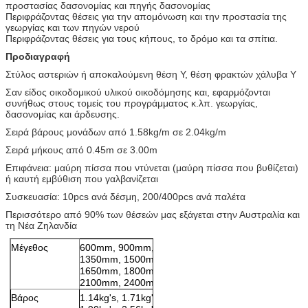
προστασίας δασονομίας και πηγής δασονομίας
Περιφράζοντας θέσεις για την απομόνωση και την προστασία της
γεωργίας και των πηγών νερού
Περιφράζοντας θέσεις για τους κήπους, το δρόμο και τα σπίτια.
Προδιαγραφή
Στύλος αστεριών ή αποκαλούμενη θέση Υ, θέση φρακτών χάλυβα Υ
Σαν είδος οικοδομικού υλικού οικοδόμησης και, εφαρμόζονται
συνήθως στους τομείς του προγράμματος κ.λπ. γεωργίας,
δασονομίας και άρδευσης.
Σειρά βάρους μονάδων από 1.58kg/m σε 2.04kg/m
Σειρά μήκους από 0.45m σε 3.00m
Επιφάνεια: μαύρη πίσσα που ντύνεται (μαύρη πίσσα που βυθίζεται)
ή καυτή εμβύθιση που γαλβανίζεται
Συσκευασία: 10pcs ανά δέσμη, 200/400pcs ανά παλέτα
Περισσότερο από 90% των θέσεών μας εξάγεται στην Αυστραλία και
τη Νέα Ζηλανδία
Μέγεθος
600mm, 900mm,
1350mm, 1500mm,
1650mm, 1800mm,
2100mm, 2400mm
Βάρος
1.14kg's, 1.71kg's,