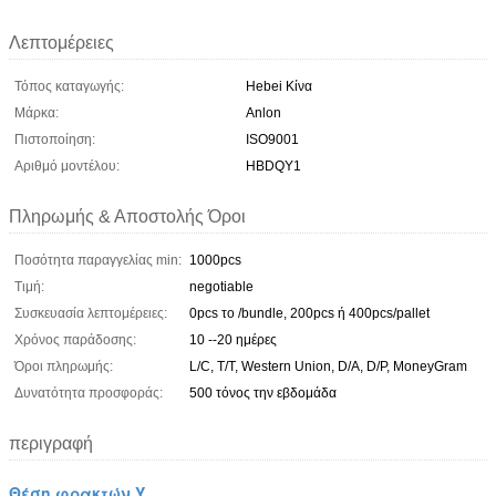
Λεπτομέρειες
Τόπος καταγωγής:
Hebei Κίνα
Μάρκα:
Anlon
Πιστοποίηση:
ISO9001
Αριθμό μοντέλου:
HBDQY1
Πληρωμής & Αποστολής Όροι
Ποσότητα παραγγελίας min:
1000pcs
Τιμή:
negotiable
Συσκευασία λεπτομέρειες:
0pcs το /bundle, 200pcs ή 400pcs/pallet
Χρόνος παράδοσης:
10 --20 ημέρες
Όροι πληρωμής:
L/C, T/T, Western Union, D/A, D/P, MoneyGram
Δυνατότητα προσφοράς:
500 τόνος την εβδομάδα
περιγραφή
Θέση φρακτών Υ