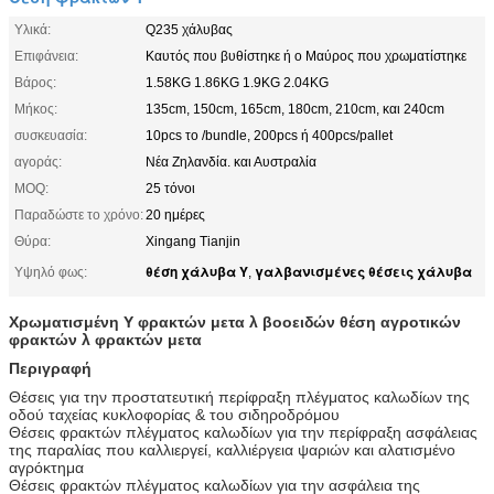
Υλικά:
Q235 χάλυβας
Επιφάνεια:
Καυτός που βυθίστηκε ή ο Μαύρος που χρωματίστηκε
Βάρος:
1.58KG 1.86KG 1.9KG 2.04KG
Μήκος:
135cm, 150cm, 165cm, 180cm, 210cm, και 240cm
συσκευασία:
10pcs το /bundle, 200pcs ή 400pcs/pallet
αγοράς:
Νέα Ζηλανδία. και Αυστραλία
MOQ:
25 τόνοι
Παραδώστε το χρόνο:
20 ημέρες
Θύρα:
Xingang Tianjin
θέση χάλυβα Υ
γαλβανισμένες θέσεις χάλυβα
Υψηλό φως:
,
Χρωματισμένη Υ φρακτών μετα λ βοοειδών θέση αγροτικών
φρακτών λ φρακτών μετα
Περιγραφή
Θέσεις για την προστατευτική περίφραξη πλέγματος καλωδίων της
οδού ταχείας κυκλοφορίας & του σιδηροδρόμου
Θέσεις φρακτών πλέγματος καλωδίων για την περίφραξη ασφάλειας
της παραλίας που καλλιεργεί, καλλιέργεια ψαριών και αλατισμένο
αγρόκτημα
Θέσεις φρακτών πλέγματος καλωδίων για την ασφάλεια της