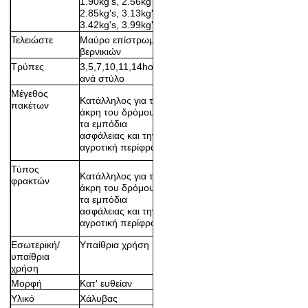
1.90kg's, 2.56kg's,
2.85kg's, 3.13kg's,
3.42kg's, 3.99kg's,
Τελειώστε
Μαύρο επίστρωμα
βερνικιών
Τρύπες
3,5,7,10,11,14holes
ανά στύλο
Μέγεθος
Κατάλληλος για την
πακέτων
άκρη του δρόμου,
τα εμπόδια
ασφάλειας και την
αγροτική περίφραξη
Τύπος
Κατάλληλος για την
φρακτών
άκρη του δρόμου,
τα εμπόδια
ασφάλειας και την
αγροτική περίφραξη
Εσωτερική/
Υπαίθρια χρήση
υπαίθρια
χρήση
Μορφή
Κατ' ευθείαν
Υλικό
Χάλυβας