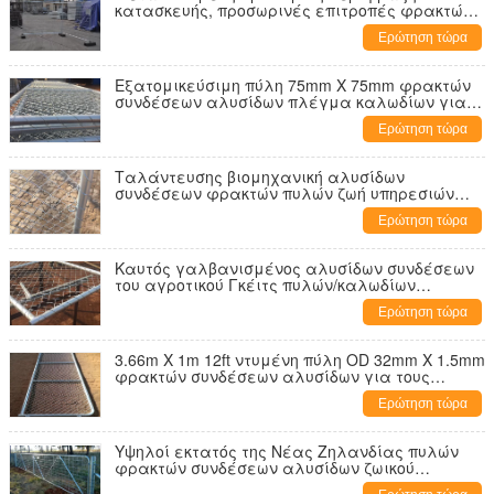
κατασκευής, προσωρινές επιτροπές φρακτών
συνδέσεων αλυσίδων
Ερώτηση τώρα
Εξατομικεύσιμη πύλη 75mm X 75mm φρακτών
συνδέσεων αλυσίδων πλέγμα καλωδίων για
το ναυπηγείο προβάτων
Ερώτηση τώρα
Ταλάντευσης βιομηχανική αλυσίδων
συνδέσεων φρακτών πυλών ζωή υπηρεσιών
νερού ανθεκτική μακριά
Ερώτηση τώρα
Καυτός γαλβανισμένος αλυσίδων συνδέσεων
του αγροτικού Γκέιτς πυλών/καλωδίων
φρακτών αντιδιαβρωτικός υψηλής αντοχής
Ερώτηση τώρα
3.66m X 1m 12ft ντυμένη πύλη OD 32mm X 1.5mm
φρακτών συνδέσεων αλυσίδων για τους
αγρότες προβάτων
Ερώτηση τώρα
Υψηλοί εκτατός της Νέας Ζηλανδίας πυλών
φρακτών συνδέσεων αλυσίδων ζωικού
κεφαλαίου και ελαφρύς