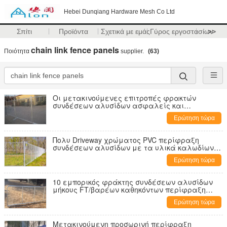
Hebei Dunqiang Hardware Mesh Co Ltd
Σπίτι
Προϊόντα
Σχετικά με εμάς
Γύρος εργοστασίων
>>
chain link fence panels
Ποιότητα
supplier.
(63)
Οι μετακινούμενες επιτροπές φρακτών
συνδέσεων αλυσίδων ασφαλείς και
εύκαμπτες προστατεύουν τα πολύτιμα
Ερώτηση τώρα
προτερήματα
Πολυ Driveway χρώματος PVC περίφραξη
συνδέσεων αλυσίδων με τα υλικά καλωδίων
σιδήρου χάλυβα
Ερώτηση τώρα
10 εμπορικός φράκτης συνδέσεων αλυσίδων
μήκους FT/βαρέων καθηκόντων περίφραξη
συνδέσεων αλυσίδων
Ερώτηση τώρα
Μετακινούμενη προσωρινή περίφραξη