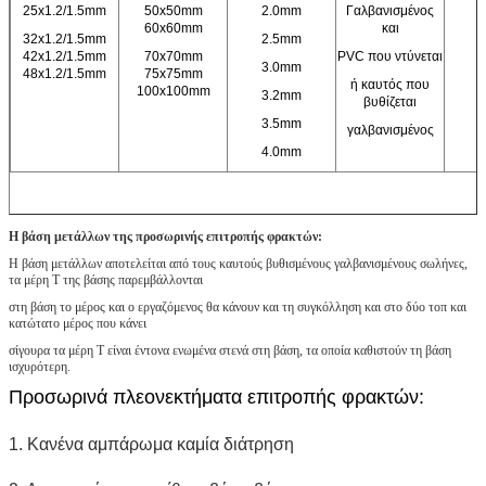
25x1.2/1.5mm
50x50mm
2.0mm
Γαλβανισμένος
60x60mm
και
32x1.2/1.5mm
2.5mm
42x1.2/1.5mm
70x70mm
PVC που ντύνεται
3.0mm
48x1.2/1.5mm
75x75mm
ή καυτός που
100x100mm
3.2mm
βυθίζεται
3.5mm
γαλβανισμένος
4.0mm
Η βάση μετάλλων της προσωρινής επιτροπής φρακτών:
Η βάση μετάλλων αποτελείται από τους καυτούς βυθισμένους γαλβανισμένους σωλήνες,
τα μέρη Τ της βάσης παρεμβάλλονται
στη βάση το μέρος και ο εργαζόμενος θα κάνουν και τη συγκόλληση και στο δύο τοπ και
κατώτατο μέρος που κάνει
σίγουρα τα μέρη Τ είναι έντονα ενωμένα στενά στη βάση, τα οποία καθιστούν τη βάση
ισχυρότερη.
Προσωρινά πλεονεκτήματα επιτροπής φρακτών:
1. Κανένα αμπάρωμα καμία διάτρηση