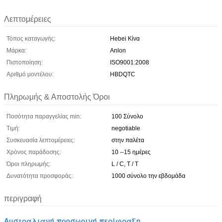
Λεπτομέρειες
Τόπος καταγωγής:
Hebei Κίνα
Μάρκα:
Anlon
Πιστοποίηση:
ISO9001:2008
Αριθμό μοντέλου:
HBDQTC
Πληρωμής & Αποστολής Όροι
Ποσότητα παραγγελίας min:
100 Σύνολο
Τιμή:
negotiable
Συσκευασία λεπτομέρειες:
στην παλέτα
Χρόνος παράδοσης:
10 --15 ημέρες
Όροι πληρωμής:
L / C, T / T
Δυνατότητα προσφοράς:
1000 σύνολο την εβδομάδα
περιγραφή
Αυστραλιανή προσωρινή περίφραξη