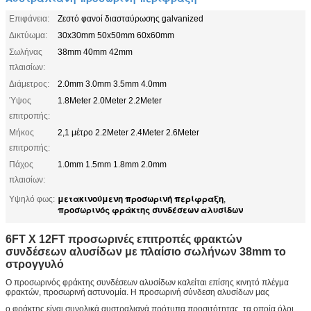
Επιφάνεια:
Ζεστό φανοί διασταύρωσης galvanized
Δικτύωμα:
30x30mm 50x50mm 60x60mm
Σωλήνας
38mm 40mm 42mm
πλαισίων:
Διάμετρος:
2.0mm 3.0mm 3.5mm 4.0mm
Ύψος
1.8Meter 2.0Meter 2.2Meter
επιτροπής:
Μήκος
2,1 μέτρο 2.2Meter 2.4Meter 2.6Meter
επιτροπής:
Πάχος
1.0mm 1.5mm 1.8mm 2.0mm
πλαισίων:
μετακινούμενη προσωρινή περίφραξη
Υψηλό φως:
,
προσωρινός φράκτης συνδέσεων αλυσίδων
6FT X 12FT προσωρινές επιτροπές φρακτών
συνδέσεων αλυσίδων με πλαίσιο σωλήνων 38mm το
στρογγυλό
Ο προσωρινός φράκτης συνδέσεων αλυσίδων καλείται επίσης κινητό πλέγμα
φρακτών, προσωρινή αστυνομία. Η προσωρινή σύνδεση αλυσίδων μας
ο φράκτης είναι συνολικά αυστραλιανά πρότυπα προσιτότητας, τα οποία όλοι