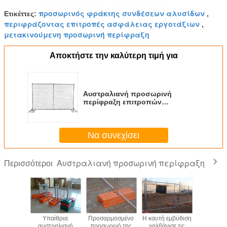
προσωρινός φράκτης συνδέσεων αλυσίδων
Ετικέττες:
,
περιφράζοντας επιτροπές ασφάλειας εργοτάξιων
,
μετακινούμενη προσωρινή περίφραξη
Αποκτήστε την καλύτερη τιμή για
Αυστραλιανή προσωρινή
περίφραξη επιτροπών
συνδέσεων αλυσίδων με πλαίσιο
σωλήνων 38mm το στρογγυλό
Να συνεχίσει
Αυστραλιανή προσωρινή περίφραξη
Περισσότεροι
αλιανή
Υπαίθρια
Προσαρμοσμένο
Η καυτή εμβύθιση
Αντι
ωρινή
αυστραλιανή
προσωρινό της
γαλβάνισε τις
αναρριχηθε