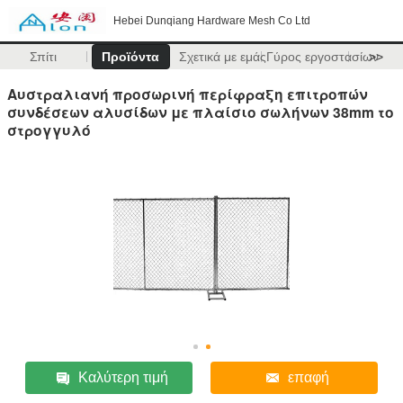
Hebei Dunqiang Hardware Mesh Co Ltd
Σπίτι
Προϊόντα
Σχετικά με εμάς
Γύρος εργοστασίων
>>
Αυστραλιανή προσωρινή περίφραξη επιτροπών
συνδέσεων αλυσίδων με πλαίσιο σωλήνων 38mm το
στρογγυλό
Καλύτερη τιμή
επαφή