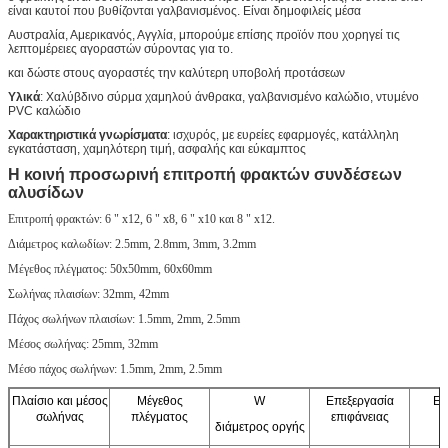
είναι καυτοί που βυθίζονται γαλβανισμένος. Είναι δημοφιλείς μέσα
Αυστραλία, Αμερικανός, Αγγλία, μπορούμε επίσης προϊόν που χορηγεί τις
λεπτομέρειες αγοραστών σύροντας για το.
και δώστε στους αγοραστές την καλύτερη υποβολή προτάσεων
Υλικά
: Χαλύβδινο σύρμα χαμηλού άνθρακα, γαλβανισμένο καλώδιο, ντυμένο
PVC καλώδιο
Χαρακτηριστικά γνωρίσματα
: ισχυρός, με ευρείες εφαρμογές, κατάλληλη
εγκατάσταση, χαμηλότερη τιμή, ασφαλής και εύκαμπτος
Η κοινή προσωρινή επιτροπή φρακτών συνδέσεων
αλυσίδων
Επιτροπή φρακτών: 6 " x12, 6 " x8, 6 " x10 και 8 " x12.
Διάμετρος καλωδίων: 2.5mm, 2.8mm, 3mm, 3.2mm
Μέγεθος πλέγματος: 50x50mm, 60x60mm
Σωλήνας πλαισίων: 32mm, 42mm
Πάχος σωλήνων πλαισίων: 1.5mm, 2mm, 2.5mm
Μέσος σωλήνας: 25mm, 32mm
Μέσο πάχος σωλήνων: 1.5mm, 2mm, 2.5mm
Πλαίσιο και μέσος
Μέγεθος
W
Επεξεργασία
Επ
σωλήνας
πλέγματος
επιφάνειας
διάμετρος οργής
Π