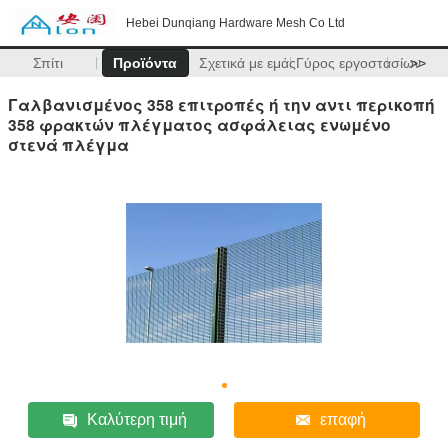
Hebei Dunqiang Hardware Mesh Co Ltd
Σπίτι
Προϊόντα
Σχετικά με εμάς
Γύρος εργοστασίων
>>
Γαλβανισμένος 358 επιτροπές ή την αντι περικοπή
358 φρακτών πλέγματος ασφάλειας ενωμένο
στενά πλέγμα
Καλύτερη τιμή
επαφή