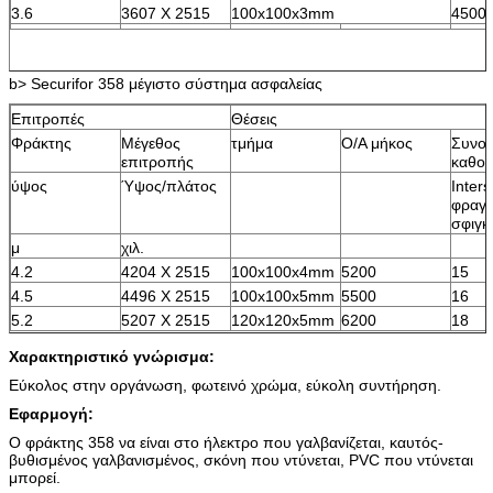
3.6
3607 X 2515
100x100x3mm
4500
b> Securifor 358 μέγιστο σύστημα ασφαλείας
Επιτροπές
Θέσεις
Φράκτης
Μέγεθος
τμήμα
O/A μήκος
Συνολ
επιτροπής
καθο
ύψος
Ύψος/πλάτος
Inters
φραγ
σφιγκ
μ
χιλ.
4.2
4204 X 2515
100x100x4mm
5200
15
4.5
4496 X 2515
100x100x5mm
5500
16
5.2
5207 X 2515
120x120x5mm
6200
18
Χαρακτηριστικό γνώρισμα:
Εύκολος στην οργάνωση, φωτεινό χρώμα, εύκολη συντήρηση.
Εφαρμογή:
Ο φράκτης 358 να είναι στο ήλεκτρο που γαλβανίζεται, καυτός-
βυθισμένος γαλβανισμένος, σκόνη που ντύνεται, PVC που ντύνεται
μπορεί.