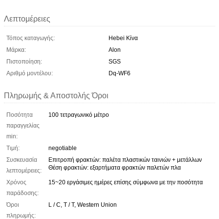
Λεπτομέρειες
Τόπος καταγωγής:
Hebei Κίνα
Μάρκα:
Alon
Πιστοποίηση:
SGS
Αριθμό μοντέλου:
Dq-WF6
Πληρωμής & Αποστολής Όροι
Ποσότητα
100 τετραγωνικό μέτρο
παραγγελίας
min:
Τιμή:
negotiable
Συσκευασία
Επιτροπή φρακτών: παλέτα πλαστικών ταινιών + μετάλλων
Θέση φρακτών: εξαρτήματα φρακτών παλετών πλα
λεπτομέρειες:
Χρόνος
15~20 εργάσιμες ημέρες επίσης σύμφωνα με την ποσότητα
παράδοσης:
Όροι
L / C, T / T, Western Union
πληρωμής: