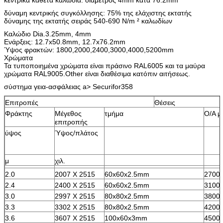
δύναμη κεντρικής συγκόλλησης: 75% της ελάχιστης εκτατής
δύναμης της εκτατής σειράς 540-690 N/m ² καλωδίων
Καλώδιο Dia.3.25mm, 4mm
Ενάρξεις: 12.7x50.8mm, 12.7x76.2mm
Ύψος φρακτών: 1800,2000,2400,3000,4000,5200mm
Χρώματα
Τα τυποποιημένα χρώματα είναι πράσινο RAL6005 και τα μαύρα
χρώματα RAL9005.Other είναι διαθέσιμα κατόπιν αιτήσεως.
σύστημα γεια-ασφάλειας a> Securifor358
Επιτροπές
Θέσεις
Φράκτης
Μέγεθος
τμήμα
O/A μ
επιτροπής
ύψος
Ύψος/πλάτος
μ
χιλ.
2.0
2007 X 2515
60x60x2.5mm
2700
2.4
2400 X 2515
60x60x2.5mm
3100
3.0
2997 X 2515
80x80x2.5mm
3800
3.3
3302 X 2515
80x80x2.5mm
4200
3.6
3607 X 2515
100x60x3mm
4500