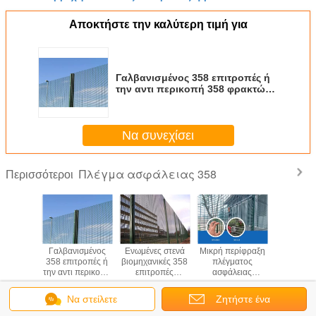
Αποκτήστε την καλύτερη τιμή για
Γαλβανισμένος 358 επιτροπές ή
την αντι περικοπή 358 φρακτών
πλέγματος ασφάλειας ενωμένο
στενά πλέγμα
Να συνεχίσει
Πλέγμα ασφάλειας 358
Περισσότεροι
ριχηθείτε
Γαλβανισμένος
Ενωμένες στενά
Μικρή περίφραξη
Η ένταση
ψτε στο
358 επιτροπές ή
βιομηχανικές 358
πλέγματος
αντι αναρρ
τυσε το
την αντι περικοπή
επιτροπές
ασφάλειας
στην πε
2.7*76.2
358 φρακτών
πλέγματος
μετάλλων 358
358 περ
ματος
πλέγματος
ασφάλειας για την
φρακτών
πλέγμ
Να στείλετε
Ζητήστε ένα
ς 358 για
ασφάλειας
παιδική χαρά
ασφαλείας
ασφάλειας
Γλώσσα αλλαγής
ολιμένα
ενωμένο στενά
0.9m5.2m ύψος
τρυπών υψηλή
φυλα