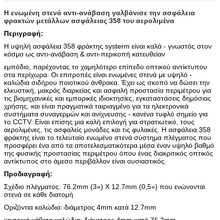
Η ενωμένη στενά αντι-ανάβαση γαλβάνισε την ασφάλεια
φρακτών μετάλλων ασφάλειας 358 του αερολιμένα
Περιγραφή:
Η υψηλή ασφάλεια 358 φράκτης systerm είναι καλά - γνωστός στον
κόσμο ως αντι-ανάβαση & αντι-περικοπή κατευθείαν
εμπόδιο, παρέχοντας το χαμηλότερο επίπεδο οπτικού αντίκτυπου
στα περίχωρα. Οι επιτροπές είναι ενωμένες στενά με υψηλό -
καλώδια σιδήρου ποιοτικού άνθρακα. Έχει ως σκοπό να δώσει την
ελκυστική, μακράς διαρκείας και ασφαλή προστασία περιμέτρου για
τις βιομηχανικές και εμπορικές ιδιοκτησίες, εγκαταστάσεις δημόσιας
χρήσης, και είναι πραγματικά ταιριαγμένο για τα ηλεκτρονικά
συστήματα συναγερμών και ανίχνευσης - κανένα τυφλό σημείο για
το CCTV. Είναι επίσης μια καλή επιλογή για στρατιωτικό, τους
αερολιμένες, τις ασφαλείς μονάδες και τις φυλακές. Η ασφάλεια 358
φράκτης είναι το τελευταίο ενωμένο στενά σύστημα πλέγματος που
προσφέρει ένα από τα αποτελεσματικότερα μέσα έναν υψηλό βαθμό
της φυσικής προστασίας περιμέτρου όπου ένας διακριτικός οπτικός
αντίκτυπος στο άμεσο περιβάλλον είναι ουσιαστικός.
Προδιαγραφή:
Σχέδιο πλέγματος: 76.2mm (3») Χ 12.7mm (0,5») που ενώνονται
στενά σε κάθε διατομή
Οριζόντια καλώδια: διάμετρος 4mm κατά 12.7mm
κεντρικά κάθετα καλώδια: διάμετρος 4mm κατά 76.2mm