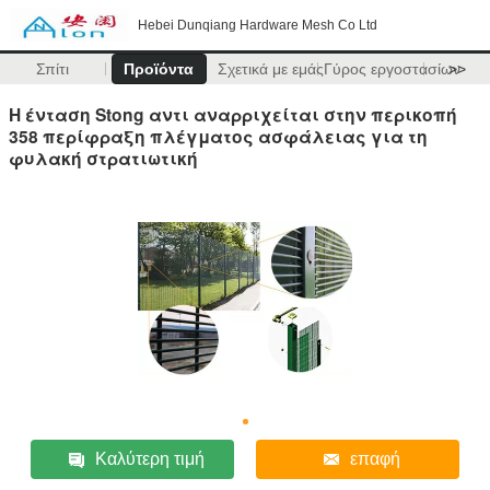
Hebei Dunqiang Hardware Mesh Co Ltd
Σπίτι
Προϊόντα
Σχετικά με εμάς
Γύρος εργοστασίων
>>
Η ένταση Stong αντι αναρριχείται στην περικοπή
358 περίφραξη πλέγματος ασφάλειας για τη
φυλακή στρατιωτική
Καλύτερη τιμή
επαφή