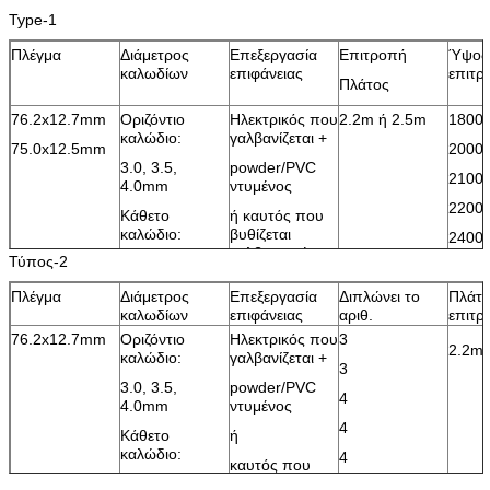
Type-1
Πλέγμα
Διάμετρος
Επεξεργασία
Επιτροπή
Ύψος
καλωδίων
επιφάνειας
επιτρ
Πλάτος
76.2x12.7mm
Οριζόντιο
Ηλεκτρικός που
2.2m ή 2.5m
1800
καλώδιο:
γαλβανίζεται +
75.0x12.5mm
2000
3.0, 3.5,
powder/PVC
2100
4.0mm
ντυμένος
2200
Κάθετο
ή καυτός που
καλώδιο:
βυθίζεται
2400
γαλβανισμένος
Τύπος-2
4.0mm
2500
Πλέγμα
Διάμετρος
Επεξεργασία
Διπλώνει το
3000
Πλάτ
καλωδίων
επιφάνειας
αριθ.
επιτρ
Σημείωση: Ενωμένη στενά δύναμη – 75% της ελάχιστης εκτατής δύν
76.2x12.7mm
Οριζόντιο
Ηλεκτρικός που
3
καλωδίου
2.2m 
καλώδιο:
γαλβανίζεται +
3
Εκτατή σειρά: 540-690N/m2
3.0, 3.5,
powder/PVC
4
4.0mm
ντυμένος
4
Κάθετο
ή
καλώδιο:
4
καυτός που
4.0mm
βυθίζεται
5