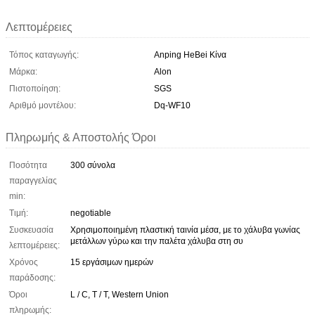
Λεπτομέρειες
Τόπος καταγωγής:
Anping HeBei Κίνα
Μάρκα:
Alon
Πιστοποίηση:
SGS
Αριθμό μοντέλου:
Dq-WF10
Πληρωμής & Αποστολής Όροι
Ποσότητα
300 σύνολα
παραγγελίας
min:
Τιμή:
negotiable
Συσκευασία
Χρησιμοποιημένη πλαστική ταινία μέσα, με το χάλυβα γωνίας
μετάλλων γύρω και την παλέτα χάλυβα στη συ
λεπτομέρειες:
Χρόνος
15 εργάσιμων ημερών
παράδοσης:
Όροι
L / C, T / T, Western Union
πληρωμής: