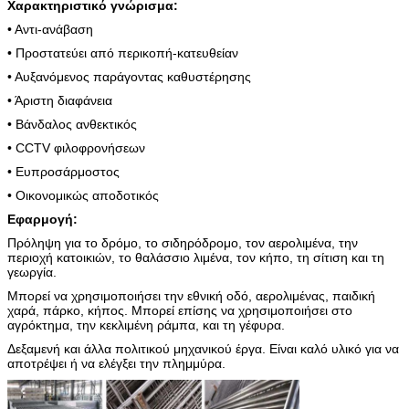
Χαρακτηριστικό γνώρισμα:
γαλβανισμένος
6
• Αντι-ανάβαση
Σημείωση: Ενωμένη στενά δύναμη – 75% της ελάχιστης εκτατής δύν
• Προστατεύει από περικοπή-κατευθείαν
Εκτατή σειρά: 540-690N/m2
• Αυξανόμενος παράγοντας καθυστέρησης
• Άριστη διαφάνεια
• Βάνδαλος ανθεκτικός
• CCTV φιλοφρονήσεων
• Ευπροσάρμοστος
• Οικονομικώς αποδοτικός
Εφαρμογή:
Πρόληψη για το δρόμο, το σιδηρόδρομο, τον αερολιμένα, την
περιοχή κατοικιών, το θαλάσσιο λιμένα, τον κήπο, τη σίτιση και τη
γεωργία.
Μπορεί να χρησιμοποιήσει την εθνική οδό, αερολιμένας, παιδική
χαρά, πάρκο, κήπος. Μπορεί επίσης να χρησιμοποιήσει στο
αγρόκτημα, την κεκλιμένη ράμπα, και τη γέφυρα.
Δεξαμενή και άλλα πολιτικού μηχανικού έργα. Είναι καλό υλικό για να
αποτρέψει ή να ελέγξει την πλημμύρα.