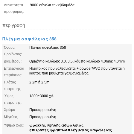
Δυνατότητα
9000 σύνολα την εβδομάδα
προσφοράς:
περιγραφή
Πλέγμα ασφάλειας 358
Όνομα
Πλέγμα ασφάλειας 358
Προϊόντος:
Διαμέτρου:
Οριζόντιο καλώδιο: 3.0, 3.5, κάθετο καλώδιο 4.0mm: 4.0mm
Επεξεργασία
Ηλεκτρικός που γαλβανίζεται + powder/PVC που ντύνεται ή
καυτός που βυθίζεται γαλβανισμένος
επιφάνειας:
Πλάτος
2.2m ή 2.5m
επιτροπής:
Ύψος
1800~3000 χιλ.
επιτροπής:
Χρώμα:
Προσαρμοσμένη
Μέγεθος:
Προσαρμοσμένη
φράκτης υψηλής ασφαλείας
Υψηλό φως:
,
επιτροπές φρακτών πλέγματος ασφάλειας