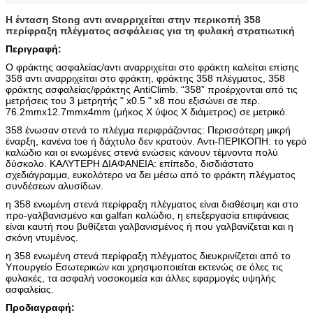
Η ένταση Stong αντι αναρριχείται στην περικοπή 358
περίφραξη πλέγματος ασφάλειας για τη φυλακή στρατιωτική
Περιγραφή:
Ο φράκτης ασφαλείας/αντι αναρριχείται στο φράκτη καλείται επίσης
358 αντι αναρριχείται στο φράκτη, φράκτης 358 πλέγματος, 358
φράκτης ασφαλείας/φράκτης AntiClimb. “358” προέρχονται από τις
μετρήσεις του 3 μετρητής " x0.5 " x8 που εξισώνει σε περ.
76.2mmx12.7mmx4mm (μήκος Χ ύψος Χ διάμετρος) σε μετρικό.
358 ένωσαν στενά το πλέγμα περιφράζοντας: Περισσότερη μικρή
έναρξη, κανένα toe ή δάχτυλο δεν κρατούν. Αντι-ΠΕΡΙΚΟΠΗ: το γερό
καλώδιο και οι ενωμένες στενά ενώσεις κάνουν τέμνοντα πολύ
δύσκολο. ΚΑΛΥΤΕΡΗ ΔΙΑΦΑΝΕΙΑ: επίπεδο, δισδιάστατο
σχεδιάγραμμα, ευκολότερο να δει μέσω από το φράκτη πλέγματος
συνδέσεων αλυσίδων.
η 358 ενωμένη στενά περίφραξη πλέγματος είναι διαθέσιμη και στο
προ-γαλβανισμένο και galfan καλώδιο, η επεξεργασία επιφάνειας
είναι καυτή που βυθίζεται γαλβανισμένος ή που γαλβανίζεται και η
σκόνη ντυμένος.
η 358 ενωμένη στενά περίφραξη πλέγματος διευκρινίζεται από το
Υπουργείο Εσωτερικών και χρησιμοποιείται εκτενώς σε όλες τις
φυλακές, τα ασφαλή νοσοκομεία και άλλες εφαρμογές υψηλής
ασφαλείας.
Προδιαγραφή: